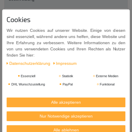
Weitere Details
Cookies
Wir nutzen Cookies auf unserer Website. Einige von diesen
EU-Verantwortlicher
sind essenziell, während andere uns helfen, diese Website und
Ihre Erfahrung zu verbessern. Weitere Informationen zu den
von uns verwendeten Cookies und Ihren Rechten als Nutzer
Messer
[ #792 ]
finden Sie hier:
Thailand Messer mit Holzgriff 22 cm
Daten­schutz­erklärung
Impressum
Thailändisches Obst und Gemüse-Messer mit Holzgriff
Marke KOM-KOM
Essenziell
Statistik
Externe Medien
STAINLESS STEEL
DHL Wunschzustellung
PayPal
Funktional
Länge: ca. 22 cm (vom Griff bis zur abgerundeten Messerspitze)
Alle akzeptieren
Breite: ca. 2 cm (an der breitesten Stelle)
Vorsicht, das Messer ist scharf!
Nur Notwendige akzeptieren
Herkunft: Thailand
Alle ablehnen