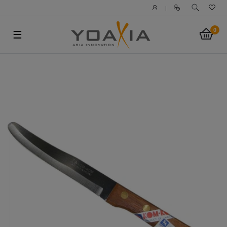
|
0
☰