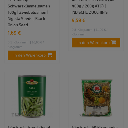
Schwarzkümmelsamen
400g / 200g ATG) |
100g | Zwiebelsamen |
INDISCHE ZUCCHINIS
Nigella Seeds | Black
9,59 €
Onion Seed
0.8
Kilogramm
| 11,99 € /
1,69 €
Kilogramm
In den Warenkorb
0.1
Kilogramm
| 16,90 € /
Kilogramm
In den Warenkorb
12er Pack - Royal Orient
10er Pack - NGR Koriander