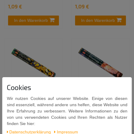
1,09 €
1,09 €
In den Warenkorb
In den Warenkorb
Cookies
HEM 20 Räucherstäbchen
HEM 20 Räucherstäbchen
Wir nutzen Cookies auf unserer Website. Einige von diesen
[ ATTRACTS MONEY ]
[ DIVINE BLESSING -
sind essenziell, während andere uns helfen, diese Website und
handgerollte
GÖTTLICHER SEGEN ]
Ihre Erfahrung zu verbessern. Weitere Informationen zu den
Räucherstäbchen aus
handgerollte
von uns verwendeten Cookies und Ihren Rechten als Nutzer
Indien
Räucherstäbchen aus
finden Sie hier:
Indien
1,09 €
Daten­schutz­erklärung
Impressum