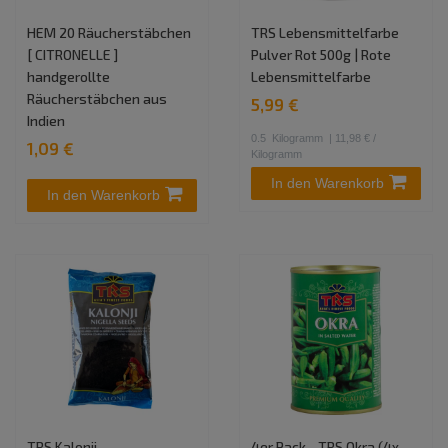
HEM 20 Räucherstäbchen
TRS Lebensmittelfarbe
[ CITRONELLE ]
Pulver Rot 500g | Rote
handgerollte
Lebensmittelfarbe
Räucherstäbchen aus
5,99 €
Indien
0.5
Kilogramm
| 11,98 € /
1,09 €
Kilogramm
In den Warenkorb
In den Warenkorb
TRS Kalonji
4er Pack - TRS Okra (4x