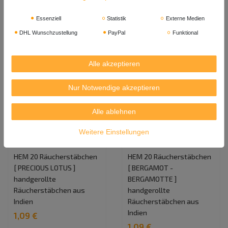
1,09 €
In den Warenkorb
Essenziell
Statistik
Externe Medien
In den Warenkorb
DHL Wunschzustellung
PayPal
Funktional
Alle akzeptieren
Nur Notwendige akzeptieren
Alle ablehnen
Weitere Einstellungen
HEM 20 Räucherstäbchen
HEM 20 Räucherstäbchen
[ PRECIOUS LOTUS ]
[ BERGAMOT -
handgerollte
BERGAMOTTE ]
Räucherstäbchen aus
handgerollte
Indien
Räucherstäbchen aus
Indien
1,09 €
1,09 €