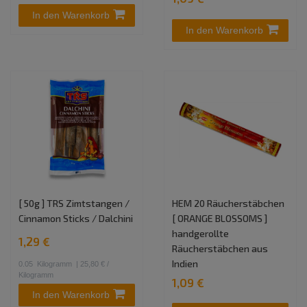
In den Warenkorb
In den Warenkorb
[ 50g ] TRS Zimtstangen /
HEM 20 Räucherstäbchen
Cinnamon Sticks / Dalchini
[ ORANGE BLOSSOMS ]
handgerollte
1,29 €
Räucherstäbchen aus
Indien
0.05
Kilogramm
| 25,80 € /
Kilogramm
1,09 €
In den Warenkorb