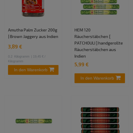
Amutha Palm Zucker 200g
HEM 120
| Brown Jaggery aus Indien
Räucherstäbchen [
PATCHOULI ] handgerollte
3,89 €
Räucherstäbchen aus
Indien
0.2
Kilogramm
| 19,45 € /
Kilogramm
5,99 €
In den Warenkorb
In den Warenkorb