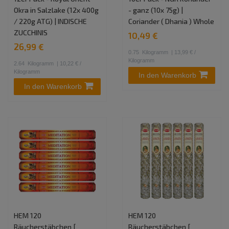
Okra in Salzlake (12x 400g
- ganz (10x 75g) |
/ 220g ATG) | INDISCHE
Coriander ( Dhania ) Whole
ZUCCHINIS
10,49 €
26,99 €
0.75
Kilogramm
| 13,99 € /
Kilogramm
2.64
Kilogramm
| 10,22 € /
Kilogramm
In den Warenkorb
In den Warenkorb
HEM 120
HEM 120
Räucherstäbchen [
Räucherstäbchen [