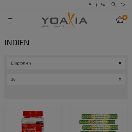
|
0
☰
INDIEN