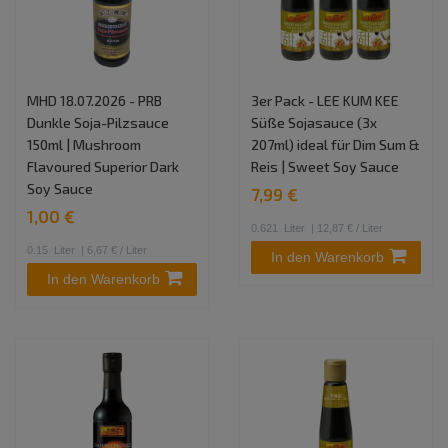
MHD 18.07.2026 - PRB
3er Pack - LEE KUM KEE
Dunkle Soja-Pilzsauce
Süße Sojasauce (3x
150ml | Mushroom
207ml) ideal für Dim Sum &
Flavoured Superior Dark
Reis | Sweet Soy Sauce
Soy Sauce
7,99 €
1,00 €
0.621
Liter
| 12,87 € / Liter
0.15
Liter
| 6,67 € / Liter
In den Warenkorb
In den Warenkorb