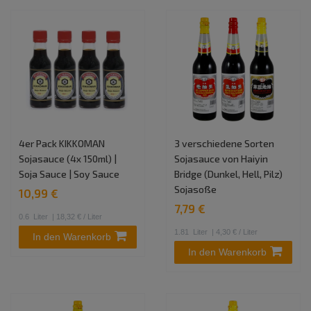
4er Pack KIKKOMAN
3 verschiedene Sorten
Sojasauce (4x 150ml) |
Sojasauce von Haiyin
Soja Sauce | Soy Sauce
Bridge (Dunkel, Hell, Pilz)
Sojasoße
10,99 €
7,79 €
0.6
Liter
| 18,32 € / Liter
1.81
Liter
| 4,30 € / Liter
In den Warenkorb
In den Warenkorb