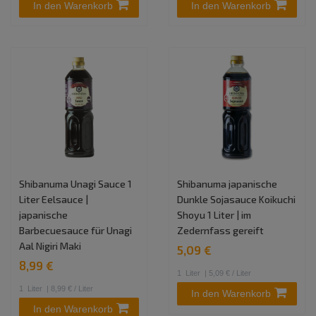
In den Warenkorb
In den Warenkorb
Shibanuma Unagi Sauce 1
Shibanuma japanische
Liter Eelsauce |
Dunkle Sojasauce Koikuchi
japanische
Shoyu 1 Liter | im
Barbecuesauce für Unagi
Zedernfass gereift
Aal Nigiri Maki
5,09 €
8,99 €
1
Liter
| 5,09 € / Liter
1
Liter
| 8,99 € / Liter
In den Warenkorb
In den Warenkorb