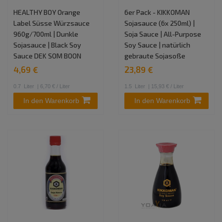
HEALTHY BOY Orange
6er Pack - KIKKOMAN
Label Süsse Würzsauce
Sojasauce (6x 250ml) |
960g/700ml | Dunkle
Soja Sauce | All-Purpose
Sojasauce | Black Soy
Soy Sauce | natürlich
Sauce DEK SOM BOON
gebraute Sojasoße
4,69 €
23,89 €
0.7
Liter
| 6,70 € / Liter
1.5
Liter
| 15,93 € / Liter
In den Warenkorb
In den Warenkorb