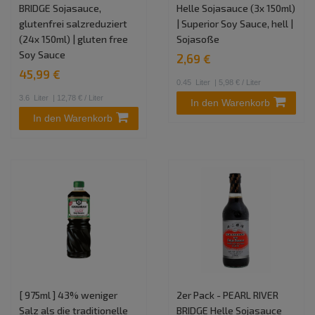
BRIDGE Sojasauce,
Helle Sojasauce (3x 150ml)
glutenfrei salzreduziert
| Superior Soy Sauce, hell |
(24x 150ml) | gluten free
Sojasoße
Soy Sauce
2,69 €
45,99 €
0.45
Liter
| 5,98 € / Liter
3.6
Liter
| 12,78 € / Liter
In den Warenkorb
In den Warenkorb
[ 975ml ] 43% weniger
2er Pack - PEARL RIVER
Salz als die traditionelle
BRIDGE Helle Sojasauce