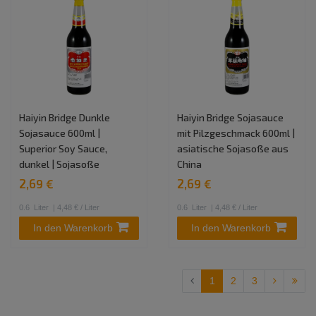
Haiyin Bridge Dunkle
Haiyin Bridge Sojasauce
Sojasauce 600ml |
mit Pilzgeschmack 600ml |
Superior Soy Sauce,
asiatische Sojasoße aus
dunkel | Sojasoße
China
2,69 €
2,69 €
0.6
Liter
| 4,48 € / Liter
0.6
Liter
| 4,48 € / Liter
In den Warenkorb
In den Warenkorb
1
2
3