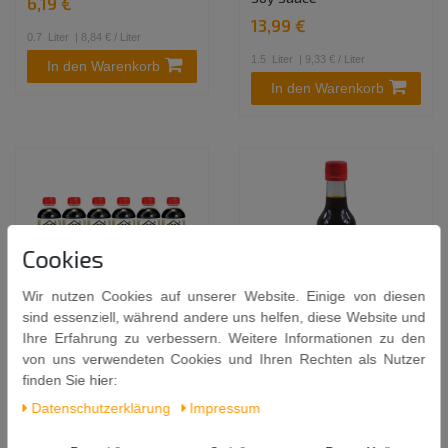
6,19 €
13,99 €
0.7
Liter
| 8,84 € / Liter
1.5
Liter
| 9,33 € / Liter
In den Warenkorb
In den Warenkorb
Cookies
Wir nutzen Cookies auf unserer Website. Einige von diesen
sind essenziell, während andere uns helfen, diese Website und
Ihre Erfahrung zu verbessern. Weitere Informationen zu den
6er Pack - YAMASA
6er Pack - KIKKOMAN Wok
von uns verwendeten Cookies und Ihren Rechten als Nutzer
Sojasauce aus Japan (6x
Sauce Wok Sojasauce (6x
finden Sie hier:
500ml) | natürlich gebraut
250ml) - Schnell & Einfach
| SOY SAUCE
Daten­schutz­erklärung
Impressum
27,59 €
17,99 €
1.5
Liter
| 18,39 € / Liter