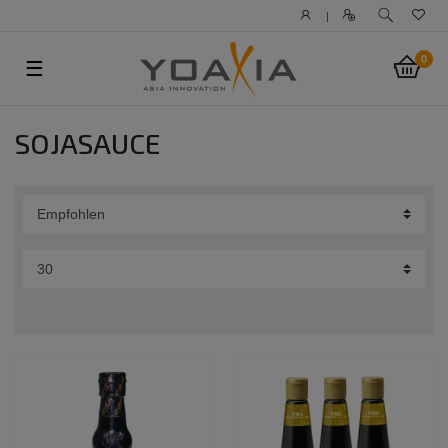
|
0
☰
SOJASAUCE