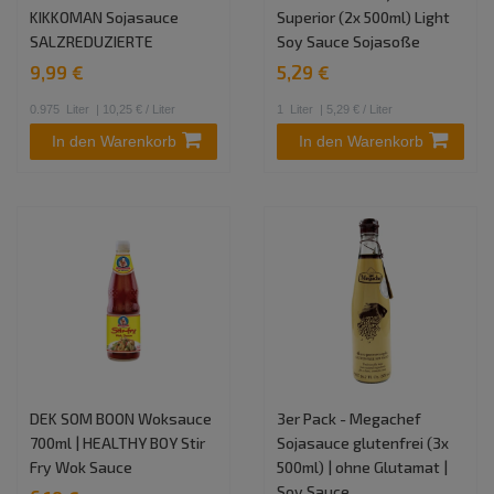
KIKKOMAN Sojasauce
Superior (2x 500ml) Light
SALZREDUZIERTE
Soy Sauce Sojasoße
9,99 €
5,29 €
0.975
Liter
| 10,25 € / Liter
1
Liter
| 5,29 € / Liter
In den Warenkorb
In den Warenkorb
DEK SOM BOON Woksauce
3er Pack - Megachef
700ml | HEALTHY BOY Stir
Sojasauce glutenfrei (3x
Fry Wok Sauce
500ml) | ohne Glutamat |
Soy Sauce