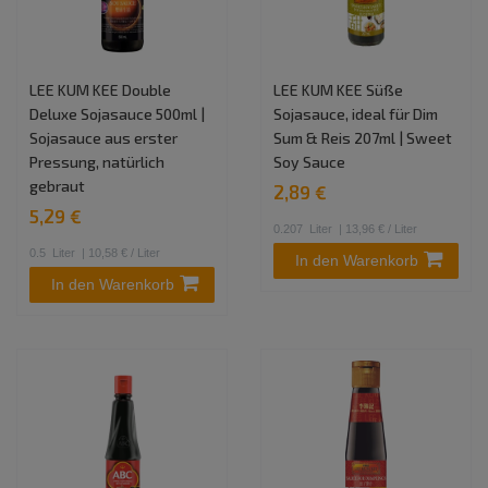
LEE KUM KEE Double
LEE KUM KEE Süße
Deluxe Sojasauce 500ml |
Sojasauce, ideal für Dim
Sojasauce aus erster
Sum & Reis 207ml | Sweet
Pressung, natürlich
Soy Sauce
gebraut
2,89 €
5,29 €
0.207
Liter
| 13,96 € / Liter
0.5
Liter
| 10,58 € / Liter
In den Warenkorb
In den Warenkorb