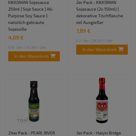
KIKKOMAN Sojasauce
2er Pack - KIKKOMAN
250ml | Soja Sauce | All-
Sojasauce (2x 150ml) |
Purpose Soy Sauce |
dekorative Tischflasche
natürlich gebraute
mit Ausgießer
Sojasoße
7,89 €
4,09 €
0.3
Liter
| 26,30 € / Liter
0.25
Liter
| 16,36 € / Liter
In den Warenkorb
In den Warenkorb
24er Pack - PEARL RIVER
3er Pack - Haiyin Bridge