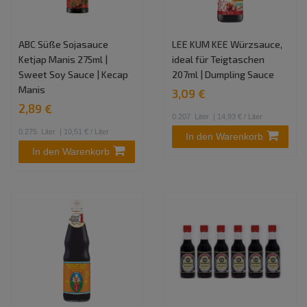
ABC Süße Sojasauce
LEE KUM KEE Würzsauce,
Ketjap Manis 275ml |
ideal für Teigtaschen
Sweet Soy Sauce | Kecap
207ml | Dumpling Sauce
Manis
3,09 €
2,89 €
0.207
Liter
| 14,93 € / Liter
0.275
Liter
| 10,51 € / Liter
In den Warenkorb
In den Warenkorb