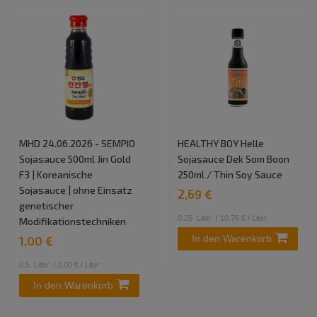
MHD 24.06.2026 - SEMPIO
HEALTHY BOY Helle
Sojasauce 500ml Jin Gold
Sojasauce Dek Som Boon
F3 | Koreanische
250ml / Thin Soy Sauce
Sojasauce | ohne Einsatz
2,69 €
genetischer
0.25
Liter
| 10,76 € / Liter
Modifikationstechniken
In den Warenkorb
1,00 €
0.5
Liter
| 2,00 € / Liter
In den Warenkorb