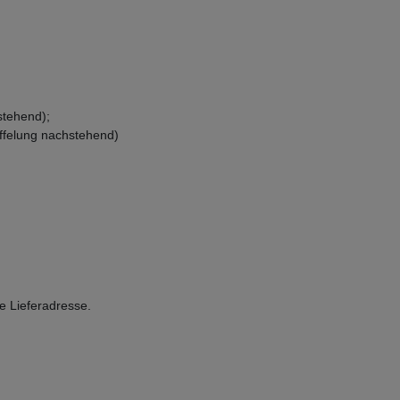
stehend);
affelung nachstehend)
e Lieferadresse.