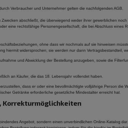
 durch Verbraucher und Unternehmer gelten die nachfolgenden AGB.
zu Zwecken abschließt, die überwiegend weder ihrer gewerblichen noch 
 oder eine rechtsfähige Personengesellschaft, die bei Abschluss eines
eschäftsbeziehungen, ohne dass wir nochmals auf sie hinweisen müs
g hiermit widersprochen; sie werden nur dann Vertragsbestandteil, 
fnahme und Abwicklung der Bestellung anzugeben, sowie die Filterfunk
ßlich an Käufer, die das 18. Lebensjahr vollendet haben.
cherzustellen, dass er oder eine bevollmächtigte volljährige Person di
scher Getränke erforderliche gesetzliche Mindestalter erreicht hat.
s, Korrekturmöglichkeiten
ch bindendes Angebot, sondern einen unverbindlichen Online-Katalog da
en Bestellung jederzeit korrigieren, indem Sie die hierfür im Bestella