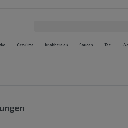
nke
Gewürze
Knabbereien
Saucen
Tee
We
gungen