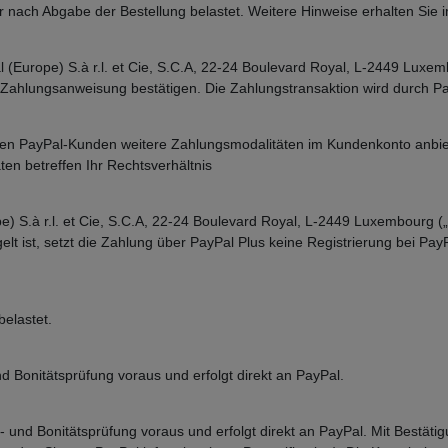
r nach Abgabe der Bestellung belastet. Weitere Hinweise erhalten Sie 
(Europe) S.à r.l. et Cie, S.C.A, 22-24 Boulevard Royal, L-2449 Luxe
die Zahlungsanweisung bestätigen. Die Zahlungstransaktion wird durch 
ten PayPal-Kunden weitere Zahlungsmodalitäten im Kundenkonto anbiete
ten betreffen Ihr Rechtsverhältnis
) S.à r.l. et Cie, S.C.A, 22-24 Boulevard Royal, L-2449 Luxembourg (
lt ist, setzt die Zahlung über PayPal Plus keine Registrierung bei PayP
elastet.
 Bonitätsprüfung voraus und erfolgt direkt an PayPal.
s- und Bonitätsprüfung voraus und erfolgt direkt an PayPal. Mit Bestät