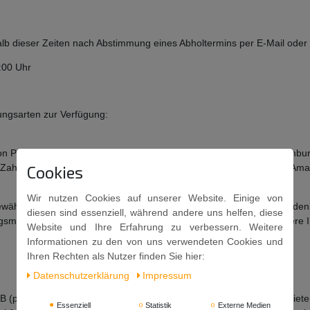
 dieser Zeiten nach Abstimmung eines Abholtermins per E-Mail oder t
4:00 Uhr
ungsarten zur Verfügung:
on Payments Europe S.C.A. 38 avenue J.F. Kennedy, L-1855 Luxembur
Cookies
 die Zahlungsanweisung bestätigen. Die Zahlungstransaktion wird von 
Wir nutzen Cookies auf unserer Website. Einige von
ewählten Amazon Pay-Kunden weitere Zahlungsmodalitäten im Kundenko
diesen sind essenziell, während andere uns helfen, diese
ungsmodalitäten betreffen Ihr Rechtsverhältnis mit Amazon Pay. Weitere
Website und Ihre Erfahrung zu verbessern. Weitere
Informationen zu den von uns verwendeten Cookies und
Ihren Rechten als Nutzer finden Sie hier:
Daten­schutz­erklärung
Impressum
B (publ.), Sveavagen 46, 111 34 Stockholm, Schweden („Klarna“) biete
Essenziell
Statistik
Externe Medien