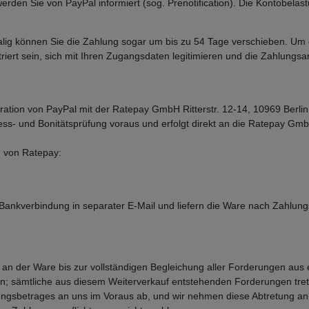
rden Sie von PayPal informiert (sog. Prenotification). Die Kontobelas
alig können Sie die Zahlung sogar um bis zu 54 Tage verschieben. U
riert sein, sich mit Ihren Zugangsdaten legitimieren und die Zahlungs
ation von PayPal mit der Ratepay GmbH Ritterstr. 12-14, 10969 Berlin
ss- und Bonitätsprüfung voraus und erfolgt direkt an die Ratepay Gm
n von Ratepay:
Bankverbindung in separater E-Mail und liefern die Ware nach Zahlun
an der Ware bis zur vollständigen Begleichung aller Forderungen aus 
rn; sämtliche aus diesem Weiterverkauf entstehenden Forderungen tre
ngsbetrages an uns im Voraus ab, und wir nehmen diese Abtretung an. 