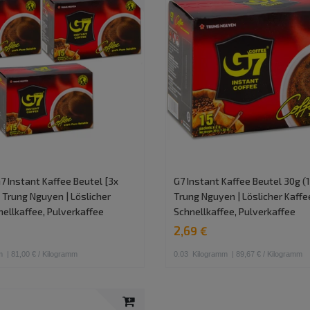
G7 Instant Kaffee Beutel [3x
G7 Instant Kaffee Beutel 30g (
 Trung Nguyen | Löslicher
Trung Nguyen | Löslicher Kaffe
nellkaffee, Pulverkaffee
Schnellkaffee, Pulverkaffee
2,69 €
m
| 81,00 € / Kilogramm
0.03
Kilogramm
| 89,67 € / Kilogramm