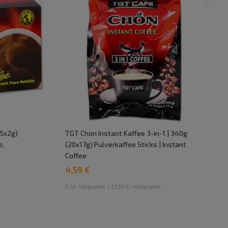
15x2g)
TGT Chon Instant Kaffee 3-in-1 | 340g
e,
(20x17g) Pulverkaffee Sticks | Instant
Coffee
4,59 €
0.34
Kilogramm
| 13,50 € / Kilogramm