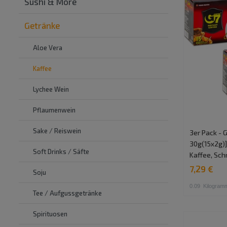
Sushi & More
Getränke
Aloe Vera
Kaffee
Lychee Wein
Pflaumenwein
Sake / Reiswein
3er Pack - 
30g(15x2g)]
Soft Drinks / Säfte
Kaffee, Sch
7,29 €
Soju
0.09
Kilogram
Tee / Aufgussgetränke
Spirituosen