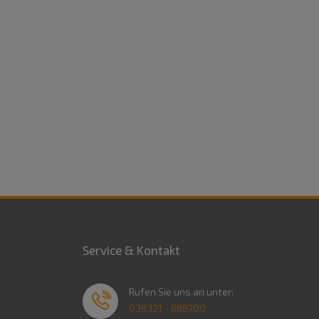
Service & Kontakt
Rufen Sie uns an unter:
038321 - 688700