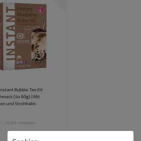
Instant Bubble Tee Kit
mack (4x 60g) | Mit
len und Strohhalm
m
| 29,13 € / Kilogramm