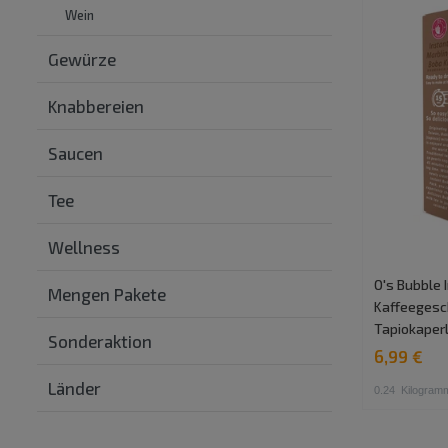
Wein
Gewürze
Knabbereien
Saucen
Tee
Wellness
O's Bubble 
Mengen Pakete
Kaffeegesch
Tapiokaper
Sonderaktion
6,99 €
Länder
0.24
Kilogram