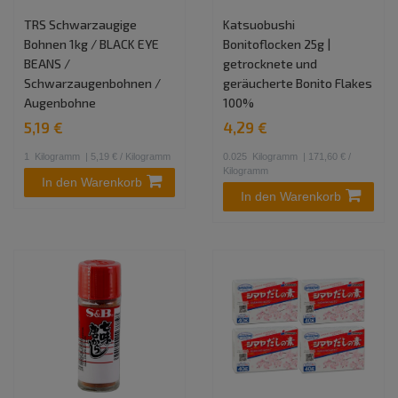
TRS Schwarzaugige
Katsuobushi
Bohnen 1kg / BLACK EYE
Bonitoflocken 25g |
BEANS /
getrocknete und
Schwarzaugenbohnen /
geräucherte Bonito Flakes
Augenbohne
100%
5,19 €
4,29 €
1
Kilogramm
| 5,19 € / Kilogramm
0.025
Kilogramm
| 171,60 € /
Kilogramm
In den Warenkorb
In den Warenkorb