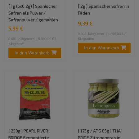
[ 1g (5x0,2g) ] Spanischer
[ 2g ] Spanischer Safran in
Safran als Pulver /
Fäden
Safranpulver / gemahlen
9,39 €
5,99 €
0.002
Kilogramm
| 4.695,00 € /
0.001
Kilogramm
| 5.990,00 € /
Kilogramm
Kilogramm
In den Warenkorb
In den Warenkorb
[ 250g ] PEARL RIVER
[ 175g / ATG 85g ] THAI
BRIDGE Fermentierte
PRIDE Zitronengras in