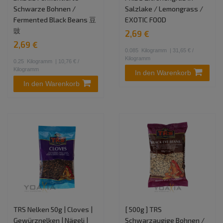
Schwarze Bohnen /
Salzlake / Lemongrass /
Fermented Black Beans 豆
EXOTIC FOOD
豉
2,69 €
2,69 €
0.085
Kilogramm
| 31,65 € /
Kilogramm
0.25
Kilogramm
| 10,76 € /
Kilogramm
In den Warenkorb
In den Warenkorb
TRS Nelken 50g | Cloves |
[ 500g ] TRS
Gewürznelken | Nägeli |
Schwarzaugige Bohnen /