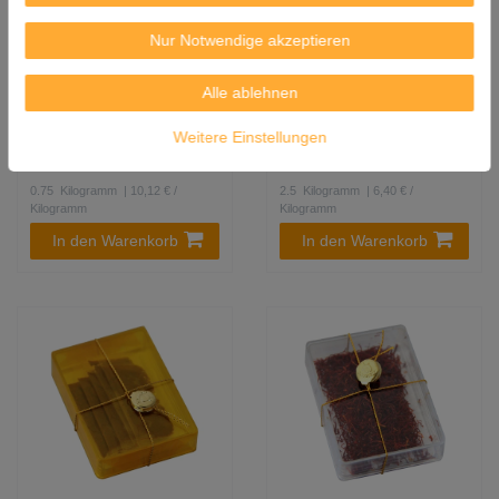
[ 3x 250g ] PEARL RIVER
[ 5x 500g ] TRS
Nur Notwendige akzeptieren
BRIDGE Fermentierte
Schwarzaugige Bohnen /
Schwarze Bohnen |
BLACK EYE BEANS /
Alle ablehnen
Fermented Black Beans 豆
Schwarzaugenbohnen /
豉
Augenbohne
Weitere Einstellungen
7,59 €
15,99 €
0.75
Kilogramm
| 10,12 € /
2.5
Kilogramm
| 6,40 € /
Kilogramm
Kilogramm
In den Warenkorb
In den Warenkorb