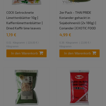
COCK Getrocknete
2er Pack - THAI PRIDE
Limettenblätter 10g |
Koriander gehackt in
Kaffernlimettenblätter |
Sojabohnenöl (2x 180g) |
Dried Kaffir lime leaves
Coriander | EXOTIC FOOD
1,19 €
4,99 €
0.01
Kilogramm
| 119,00 € /
0.36
Kilogramm
| 13,86 € /
Kilogramm
Kilogramm
In den Warenkorb
In den Warenkorb