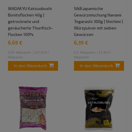
WADAKYU Katsuobushi
S&B japanische
Bonitoflocken 40g |
Gewürzmischung Nanami
getrocknete und
Togarashi 300g | Shichimi |
geräucherte Thunfisch-
Würzpulver mit sieben
Flocken 100%
Gewürzen
6,69 €
6,39 €
0.04
Kilogramm
| 167,25 € /
0.3
Kilogramm
| 21,30 € /
Kilogramm
Kilogramm
In den Warenkorb
In den Warenkorb