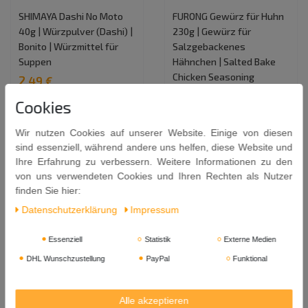
SHIMAYA Dashi No Moto
FURONG Gewürz für Huhn
40g | Würzpulver (Dashi) |
230g | Gewürz für
Bonito | Würzmittel für
Salzgebackenes
Suppen
Hähnchen | Salted Bake
Chicken Seasoning
2,49 €
2,39 €
Cookies
0.04
Kilogramm
| 62,25 € /
Kilogramm
0.23
Kilogramm
| 10,39 € /
Kilogramm
Wir nutzen Cookies auf unserer Website. Einige von diesen
In den Warenkorb
sind essenziell, während andere uns helfen, diese Website und
In den Warenkorb
Ihre Erfahrung zu verbessern. Weitere Informationen zu den
von uns verwendeten Cookies und Ihren Rechten als Nutzer
finden Sie hier:
Daten­schutz­erklärung
Impressum
Essenziell
Statistik
Externe Medien
DHL Wunschzustellung
PayPal
Funktional
Alle akzeptieren