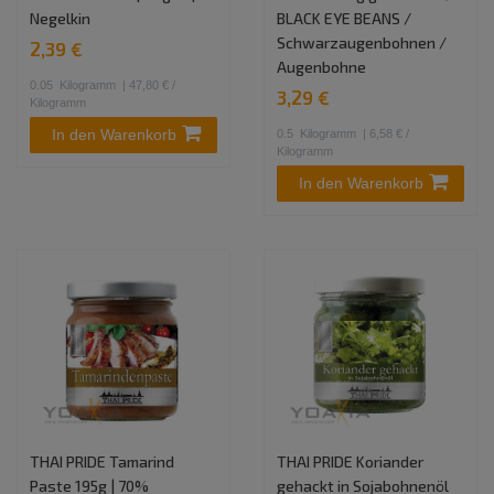
Negelkin
BLACK EYE BEANS /
Schwarzaugenbohnen /
2,39 €
Augenbohne
0.05
Kilogramm
| 47,80 € /
3,29 €
Kilogramm
In den Warenkorb
0.5
Kilogramm
| 6,58 € /
Kilogramm
In den Warenkorb
THAI PRIDE Tamarind
THAI PRIDE Koriander
Paste 195g | 70%
gehackt in Sojabohnenöl