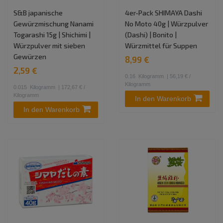
S&B japanische
4er-Pack SHIMAYA Dashi
Gewürzmischung Nanami
No Moto 40g | Würzpulver
Togarashi 15g | Shichimi |
(Dashi) | Bonito |
Würzpulver mit sieben
Würzmittel für Suppen
Gewürzen
8,99 €
2,59 €
0.16
Kilogramm
| 56,19 € /
Kilogramm
0.015
Kilogramm
| 172,67 € /
Kilogramm
In den Warenkorb
In den Warenkorb