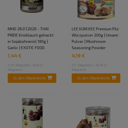
MHD 28.07.2026 - THAI
LEE KUM KEE Premium Pilz
PRIDE Knoblauch gehackt
Würzpulver 200g | Umami
in Sojabohnenöl 180g |
Pulver | Mushroom
Garlic | EXOTIC FOOD
Seasoning Powder
1,44 €
4,19 €
0.18
Kilogramm
| 8,00 € /
0.2
Kilogramm
| 20,95 € /
Kilogramm
Kilogramm
In den Warenkorb
In den Warenkorb