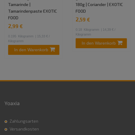
Tamarinde |
180g | Coriander | EXOTIC
Tamarindenpaste EXOTIC
FOOD
FOOD
2,59 €
2,99 €
0.18
Kilogramm
| 14,39 € /
Kilogramm
0.195
Kilogramm
| 15,33 € /
Kilogramm
In den Warenkorb
In den Warenkorb
Yoaxia
Zahlungsarten
Versandkosten