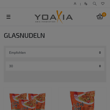
|
0
☰
GLASNUDELN