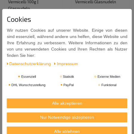
Vermicelli 100g |
Vermicelli Glasnudeln
Glasnudeln
16,99 €
0,95 €
Cookies
1.8
Kilogramm
| 9,44 € /
0.1
Kilogramm
| 9,50 € /
Kilogramm
Wir nutzen Cookies auf unserer Website. Einige von diesen
Kilogramm
In den Warenkorb
sind essenziell, während andere uns helfen, diese Website und
In den Warenkorb
Ihre Erfahrung zu verbessern. Weitere Informationen zu den
von uns verwendeten Cookies und Ihren Rechten als Nutzer
finden Sie hier:
Daten­schutz­erklärung
Impressum
Essenziell
Statistik
Externe Medien
DHL Wunschzustellung
PayPal
Funktional
Alle akzeptieren
[ 10x 250g ] DIAMOND
[ 250g ] DIAMOND BRAND
Nur Notwendige akzeptieren
BRAND Longkou Vermicelli
Longkou Vermicelli /
/ Glasnudeln
Glasnudeln
Alle ablehnen