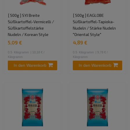
[ 500g ] SYJ Breite
[ 500g ] EAGLOBE
Süßkartoffel-Vermicelli /
Süßkartoffel-Tapioka-
Süßkartoffelstärke
Nudeln / Stärke Nudeln
Nudeln / Korean Style
"Oriental Style"
5,09 €
4,89 €
0.5
Kilogramm
| 10,18 € /
0.5
Kilogramm
| 9,78 € /
Kilogramm
Kilogramm
In den Warenkorb
In den Warenkorb