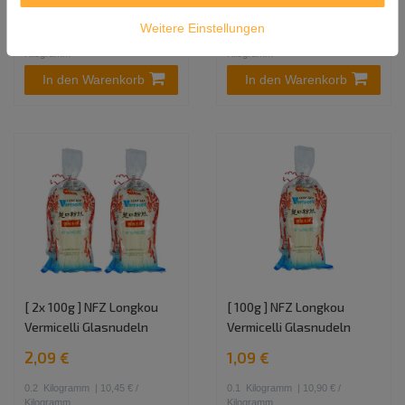
17,99 €
1,99 €
Weitere Einstellungen
2.5
Kilogramm
| 7,20 € /
0.25
Kilogramm
| 7,96 € /
Kilogramm
Kilogramm
In den Warenkorb
In den Warenkorb
[ 2x 100g ] NFZ Longkou
[ 100g ] NFZ Longkou
Vermicelli Glasnudeln
Vermicelli Glasnudeln
2,09 €
1,09 €
0.2
Kilogramm
| 10,45 € /
0.1
Kilogramm
| 10,90 € /
Kilogramm
Kilogramm