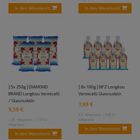
In den Warenkorb
In den Warenkorb
[ 5x 250g ] DIAMOND
[ 8x 100g ] NFZ Longkou
BRAND Longkou Vermicelli
Vermicelli Glasnudeln
/ Glasnudeln
7,99 €
9,59 €
0.8
Kilogramm
| 9,99 € /
1.25
Kilogramm
| 7,67 € /
Kilogramm
Kilogramm
In den Warenkorb
In den Warenkorb