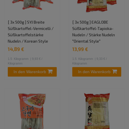
[ 3x 500g ] SYJ Breite
[ 3x 500g ] EAGLOBE
Süßkartoffel-Vermicelli /
Süßkartoffel-Tapioka-
Süßkartoffelstärke
Nudeln / Stärke Nudeln
Nudeln / Korean Style
"Oriental Style"
14,89 €
13,99 €
1.5
Kilogramm
| 9,93 € /
1.5
Kilogramm
| 9,33 € /
Kilogramm
Kilogramm
In den Warenkorb
In den Warenkorb