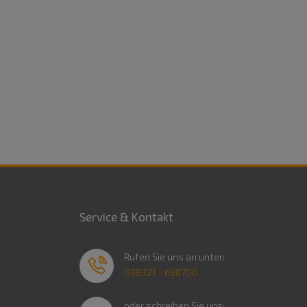
Service & Kontakt
Rufen Sie uns an unter:
038321 - 688700
oder schreiben Sie uns: