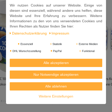
Wir nutzen Cookies auf unserer Website. Einige von
diesen sind essenziell, während andere uns helfen, diese
Website und Ihre Erfahrung zu verbessern. Weitere
Informationen zu den von uns verwendeten Cookies und
Ihren Rechten als Nutzer finden Sie hier:
Daten­schutz­erklärung
Impressum
Essenziell
Statistik
Externe Medien
DHL Wunschzustellung
PayPal
Funktional
Alle akzeptieren
Nur Notwendige akzeptieren
TC 100% Reines Kokosöl /
[ 3x 500ml ] KTC 100% Reines K
okosnussöl / Pure Coconut Oil
Cocosöl / Kokosnussöl / Pure 
Alle ablehnen
12,99 €
Weitere Einstellungen
 € / Liter
1.5
Liter
| 8,66 € / Liter