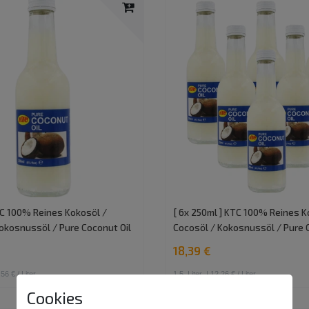
TC 100% Reines Kokosöl /
[ 6x 250ml ] KTC 100% Reines K
okosnussöl / Pure Coconut Oil
Cocosöl / Kokosnussöl / Pure 
18,39 €
56 € / Liter
1.5
Liter
| 12,26 € / Liter
Cookies