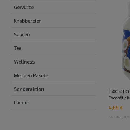
Gewürze
Knabbereien
Saucen
Tee
Wellness
Mengen Pakete
Sonderaktion
[ 500ml ] K
Cocosöl / K
Länder
4,69 €
0.5
Liter
| 9,38