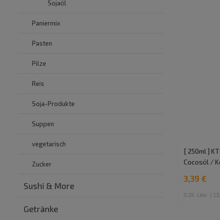
Sojaöl
Paniermix
Pasten
Pilze
Reis
Soja-Produkte
Suppen
vegetarisch
[ 250ml ] K
Cocosöl / K
Zucker
3,39 €
Sushi & More
0.25
Liter
| 13,
Getränke