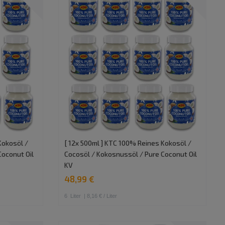
Kokosöl /
[ 12x 500ml ] KTC 100% Reines Kokosöl /
Coconut Oil
Cocosöl / Kokosnussöl / Pure Coconut Oil
KV
48,99 €
6
Liter
| 8,16 € / Liter