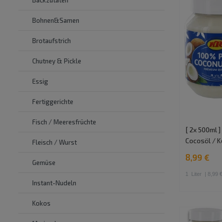
Bohnen&Samen
Brotaufstrich
Chutney & Pickle
Essig
Fertiggerichte
Fisch / Meeresfrüchte
[ 2x 500ml 
Cocosöl / K
Fleisch / Wurst
8,99 €
Gemüse
1
Liter
| 8,99 €
Instant-Nudeln
Kokos