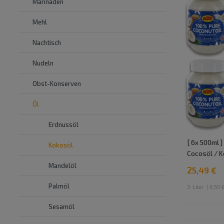
Marinaden
Mehl
Nachtisch
Nudeln
Obst-Konserven
Öl
Erdnussöl
[ 6x 500ml 
Kokosöl
Cocosöl / K
Mandelöl
25,49 €
Palmöl
3
Liter
| 8,50 €
Sesamöl