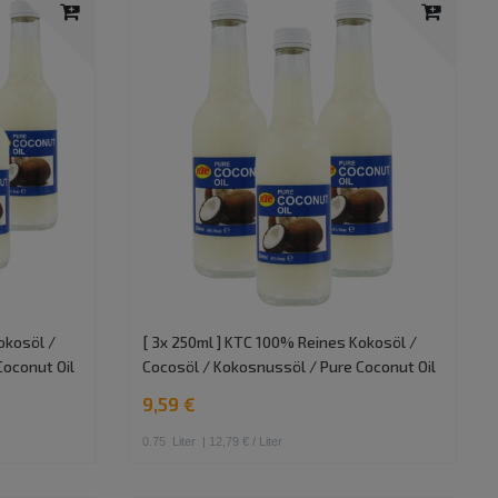
okosöl /
[ 3x 250ml ] KTC 100% Reines Kokosöl /
Coconut Oil
Cocosöl / Kokosnussöl / Pure Coconut Oil
9,59 €
0.75
Liter
| 12,79 € / Liter