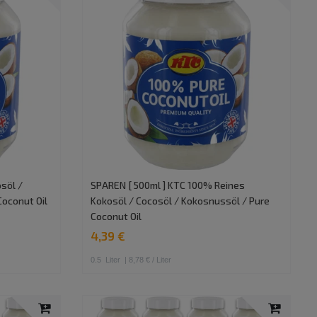
söl /
SPAREN [ 500ml ] KTC 100% Reines
Coconut Oil
Kokosöl / Cocosöl / Kokosnussöl / Pure
Coconut Oil
4,39 €
0.5
Liter
| 8,78 € / Liter