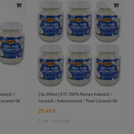
okosöl /
[ 6x 500ml ] KTC 100% Reines Kokosöl /
Coconut Oil
Cocosöl / Kokosnussöl / Pure Coconut Oil
25,49 €
3
Liter
| 8,50 € / Liter