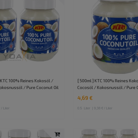
] KTC 100% Reines Kokosöl /
[ 500ml ] KTC 100% Reines Koko
okosnussöl / Pure Coconut Oil
Cocosöl / Kokosnussöl / Pure 
4,69 €
 / Liter
0.5
Liter
| 9,38 € / Liter