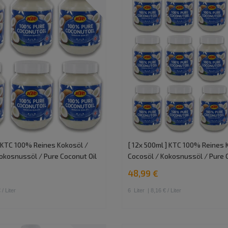
] KTC 100% Reines Kokosöl /
[ 12x 500ml ] KTC 100% Reines 
okosnussöl / Pure Coconut Oil
Cocosöl / Kokosnussöl / Pure 
48,99 €
 / Liter
6
Liter
| 8,16 € / Liter