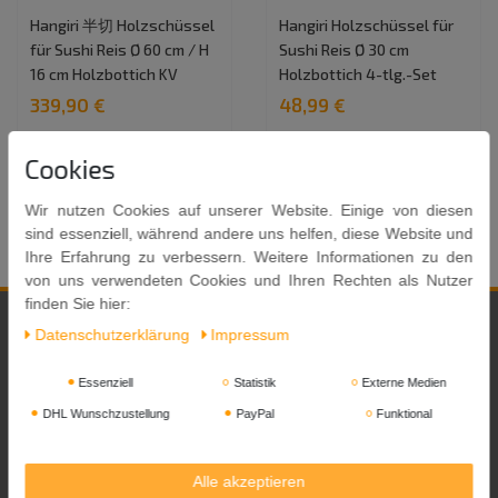
Hangiri 半切 Holzschüssel
Hangiri Holzschüssel für
für Sushi Reis Ø 60 cm / H
Sushi Reis Ø 30 cm
16 cm Holzbottich KV
Holzbottich 4-tlg.-Set
339,90 €
48,99 €
1
Satz
In den Warenkorb
Cookies
In den Warenkorb
Wir nutzen Cookies auf unserer Website. Einige von diesen
sind essenziell, während andere uns helfen, diese Website und
Ihre Erfahrung zu verbessern. Weitere Informationen zu den
von uns verwendeten Cookies und Ihren Rechten als Nutzer
finden Sie hier:
Daten­schutz­erklärung
Impressum
Yoaxia
Essenziell
Statistik
Externe Medien
DHL Wunschzustellung
PayPal
Funktional
Zahlungsarten
Versandkosten
Alle akzeptieren
Kontakt