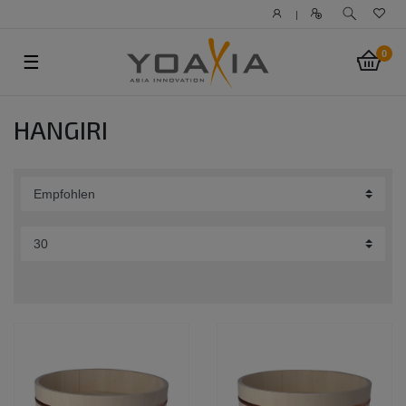
|
0
☰
HANGIRI