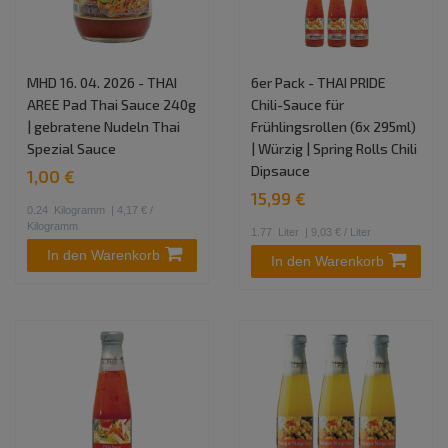
MHD 16. 04. 2026 - THAI
6er Pack - THAI PRIDE
AREE Pad Thai Sauce 240g
Chili-Sauce für
| gebratene Nudeln Thai
Frühlingsrollen (6x 295ml)
Spezial Sauce
| Würzig | Spring Rolls Chili
Dipsauce
1,00 €
15,99 €
0.24
Kilogramm
| 4,17 € /
Kilogramm
1.77
Liter
| 9,03 € / Liter
In den Warenkorb
In den Warenkorb