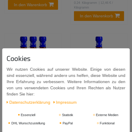
0.24
Kilogramm
| 12,46 € /
In den Warenkorb
Kilogramm
In den Warenkorb
Cookies
Wir nutzen Cookies auf unserer Website. Einige von diesen
sind essenziell, während andere uns helfen, diese Website und
Ihre Erfahrung zu verbessern. Weitere Informationen zu den
von uns verwendeten Cookies und Ihren Rechten als Nutzer
[ 3x 142ml ] ENCONA Süße
[ 142ml ] ENCONA Süße
finden Sie hier:
Mango Chilisauce / Grill
Mango Chilisauce / Grill
Daten­schutz­erklärung
Impressum
Sauce / Mango Chilli
Sauce / Mango Chilli
Sauce
Sauce
Essenziell
Statistik
Externe Medien
6,39 €
2,29 €
DHL Wunschzustellung
PayPal
Funktional
0.426
Liter
| 15,00 € / Liter
0.142
Liter
| 16,13 € / Liter