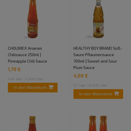
CHOLIMEX Ananas
HEALTHY BOY BRAND Süß-
Chilisauce 250ml |
Saure Pflaumensauce
Pineapple Chili Sauce
700ml | Sweet and Sour
Plum Sauce
1,79 €
4,69 €
0.25
Liter
| 7,16 € / Liter
0.7
Liter
| 6,70 € / Liter
In den Warenkorb
In den Warenkorb