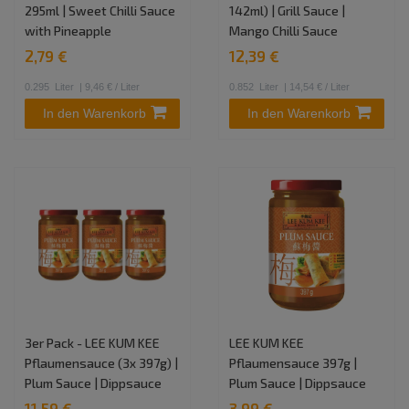
295ml | Sweet Chilli Sauce
142ml) | Grill Sauce |
with Pineapple
Mango Chilli Sauce
2,79 €
12,39 €
0.295
Liter
| 9,46 € / Liter
0.852
Liter
| 14,54 € / Liter
In den Warenkorb
In den Warenkorb
3er Pack - LEE KUM KEE
LEE KUM KEE
Pflaumensauce (3x 397g) |
Pflaumensauce 397g |
Plum Sauce | Dippsauce
Plum Sauce | Dippsauce
11,59 €
3,99 €