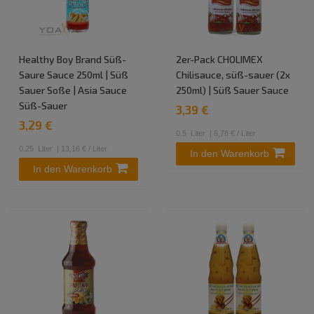
Healthy Boy Brand Süß-
2er-Pack CHOLIMEX
Saure Sauce 250ml | Süß
Chilisauce, süß-sauer (2x
Sauer Soße | Asia Sauce
250ml) | Süß Sauer Sauce
Süß-Sauer
3,39 €
3,29 €
0.5
Liter
| 6,78 € / Liter
0.25
Liter
| 13,16 € / Liter
In den Warenkorb
In den Warenkorb