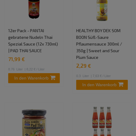
12er Pack - PANTAI
HEALTHY BOY DEK SOM
gebratene Nudeln Thai
BOON Süß-Saure
Spezial Sauce (12x 730ml)
Pflaumensauce 300ml /
| PAD THAI SAUCE
350g | Sweet and Sour
Plum Sauce
71,99 €
2,29 €
8.76
Liter
| 8,22 € / Liter
0.3
Liter
| 7,63 € / Liter
In den Warenkorb
In den Warenkorb