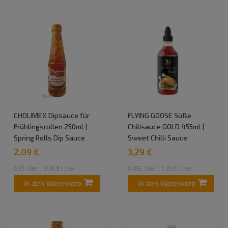
CHOLIMEX Dipsauce für
FLYING GOOSE Süße
Frühlingsrollen 250ml |
Chilisauce GOLD 455ml |
Spring Rolls Dip Sauce
Sweet Chilli Sauce
2,09 €
3,29 €
0.25
Liter
| 8,36 € / Liter
0.455
Liter
| 7,23 € / Liter
In den Warenkorb
In den Warenkorb