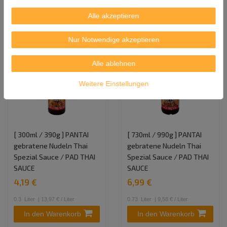
In den Warenkorb
In den Warenkorb
Alle akzeptieren
Nur Notwendige akzeptieren
Alle ablehnen
Weitere Einstellungen
[ 300ml / 390g ] PANTAI
[ 730ml / 990g ] PANTAI
gebratene Nudeln Thai
gebratene Nudeln Thai
Spezial Sauce / PAD THAI
Spezial Sauce / PAD THAI
SAUCE
SAUCE
4,19 €
6,99 €
0.3
Liter
| 13,97 € / Liter
0.73
Liter
| 9,58 € / Liter
In den Warenkorb
In den Warenkorb