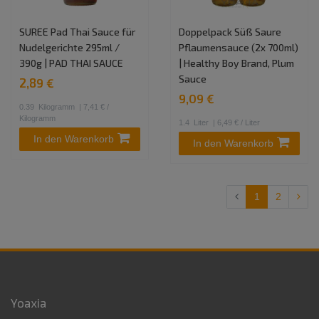
SUREE Pad Thai Sauce für
Doppelpack Süß Saure
Nudelgerichte 295ml /
Pflaumensauce (2x 700ml)
390g | PAD THAI SAUCE
| Healthy Boy Brand, Plum
Sauce
2,89 €
9,09 €
0.39
Kilogramm
| 7,41 € /
Kilogramm
1.4
Liter
| 6,49 € / Liter
In den Warenkorb
In den Warenkorb
1
2
Yoaxia