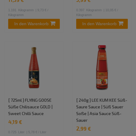
1.191
Kilogramm
| 9,73 € /
0.397
Kilogramm
| 10,05 € /
Kilogramm
Kilogramm
In den Warenkorb
In den Warenkorb
[ 725ml ] FLYING GOOSE
[ 240g ] LEE KUM KEE Süß-
Süße Chilisauce GOLD |
Saure Sauce | Süß Sauer
Sweet Chilli Sauce
Soße | Asia Sauce Süß-
Sauer
4,19 €
2,99 €
0.725
Liter
| 5,78 € / Liter