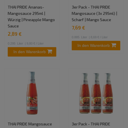
THAI PRIDE Ananas-
3er Pack - THAI PRIDE
Mangosauce 295ml |
Mangosauce (3x 295ml) |
Würzig | Pineapple Mango
Scharf | Mango Sauce
Sauce
7,69 €
2,89 €
0.885
Liter
| 8,69 € / Liter
0.295
Liter
| 9,80 € / Liter
In den Warenkorb
In den Warenkorb
THAI PRIDE Mangosauce
3er Pack - THAI PRIDE