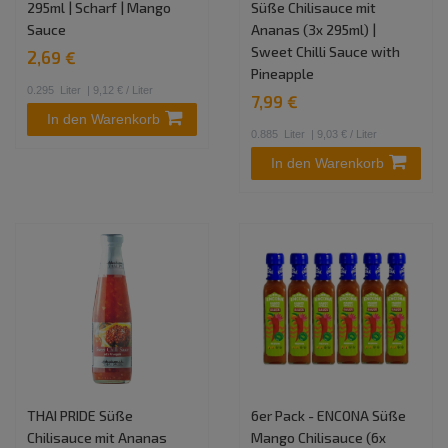
295ml | Scharf | Mango
Süße Chilisauce mit
Sauce
Ananas (3x 295ml) |
Sweet Chilli Sauce with
2,69 €
Pineapple
0.295
Liter
| 9,12 € / Liter
7,99 €
In den Warenkorb
0.885
Liter
| 9,03 € / Liter
In den Warenkorb
THAI PRIDE Süße
6er Pack - ENCONA Süße
Chilisauce mit Ananas
Mango Chilisauce (6x