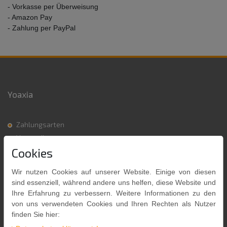
- Vorkasse per Überweisung
- Amazon Pay
- Zahlung per PayPal
Yoaxia
Zahlungsarten
Versandkosten
Cookies
Kontakt
Wir nutzen Cookies auf unserer Website. Einige von diesen
sind essenziell, während andere uns helfen, diese Website und
Ihre Erfahrung zu verbessern. Weitere Informationen zu den
von uns verwendeten Cookies und Ihren Rechten als Nutzer
finden Sie hier:
Zahlungsarten