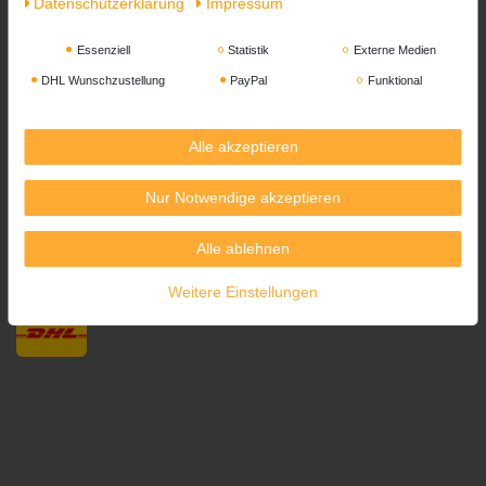
Daten­schutz­erklärung
Impressum
Essenziell
Statistik
Externe Medien
DHL Wunschzustellung
PayPal
Funktional
Alle akzeptieren
Nur Notwendige akzeptieren
Alle ablehnen
Versandpartner
Weitere Einstellungen