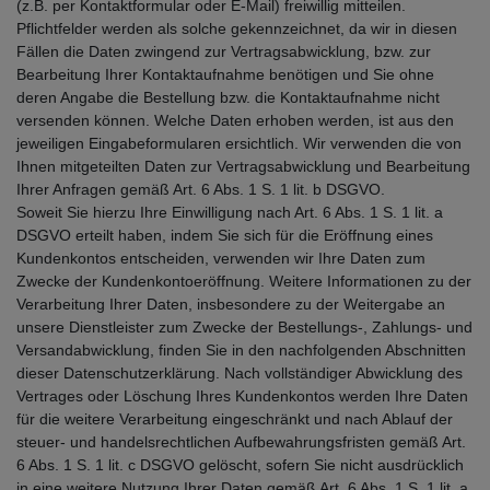
(z.B. per Kontaktformular oder E-Mail) freiwillig mitteilen.
Pflichtfelder werden als solche gekennzeichnet, da wir in diesen
Fällen die Daten zwingend zur Vertragsabwicklung, bzw. zur
Bearbeitung Ihrer Kontaktaufnahme benötigen und Sie ohne
deren Angabe die Bestellung bzw. die Kontaktaufnahme nicht
versenden können. Welche Daten erhoben werden, ist aus den
jeweiligen Eingabeformularen ersichtlich. Wir verwenden die von
Ihnen mitgeteilten Daten zur Vertragsabwicklung und Bearbeitung
Ihrer Anfragen gemäß Art. 6 Abs. 1 S. 1 lit. b DSGVO.
Soweit Sie hierzu Ihre Einwilligung nach Art. 6 Abs. 1 S. 1 lit. a
DSGVO erteilt haben, indem Sie sich für die Eröffnung eines
Kundenkontos entscheiden, verwenden wir Ihre Daten zum
Zwecke der Kundenkontoeröffnung. Weitere Informationen zu der
Verarbeitung Ihrer Daten, insbesondere zu der Weitergabe an
unsere Dienstleister zum Zwecke der Bestellungs-, Zahlungs- und
Versandabwicklung, finden Sie in den nachfolgenden Abschnitten
dieser Datenschutzerklärung. Nach vollständiger Abwicklung des
Vertrages oder Löschung Ihres Kundenkontos werden Ihre Daten
für die weitere Verarbeitung eingeschränkt und nach Ablauf der
steuer- und handelsrechtlichen Aufbewahrungsfristen gemäß Art.
6 Abs. 1 S. 1 lit. c DSGVO gelöscht, sofern Sie nicht ausdrücklich
in eine weitere Nutzung Ihrer Daten gemäß Art. 6 Abs. 1 S. 1 lit. a