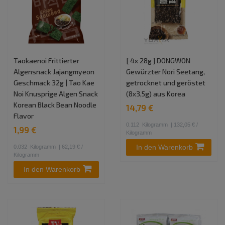
Taokaenoi Frittierter
[ 4x 28g ] DONGWON
Algensnack Jajangmyeon
Gewürzter Nori Seetang,
Geschmack 32g | Tao Kae
getrocknet und geröstet
Noi Knusprige Algen Snack
(8x3,5g) aus Korea
Korean Black Bean Noodle
14,79 €
Flavor
0.112
Kilogramm
| 132,05 € /
1,99 €
Kilogramm
In den Warenkorb
0.032
Kilogramm
| 62,19 € /
Kilogramm
In den Warenkorb