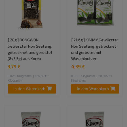
[ 28g ] DONGWON
[ 21,6g ] KIMMY Gewürzter
Gewürzter Nori Seetang,
Nori Seetang, getrocknet
getrocknet und geröstet
und geröstet mit
(8x3,5g) aus Korea
Wasabipulver
3,79 €
4,39 €
0.028
Kilogramm
| 135,36 € /
0.021
Kilogramm
| 209,05 € /
Kilogramm
Kilogramm
In den Warenkorb
In den Warenkorb