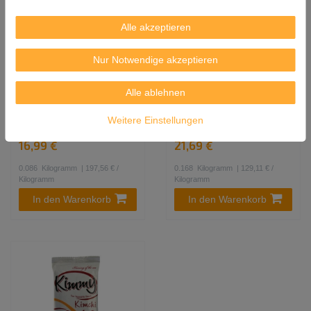
Alle akzeptieren
Nur Notwendige akzeptieren
4er-Pack KIMMY
6er-Pack Gewürzter Nori
Gewürzter Nori Seetang
Seetang DONGWON (6x
Alle ablehnen
(4x 21,6kg) | getrocknet
28g) | getrocknet und
und geröstet mit
geröstet (8x3,5g) aus
Weitere Einstellungen
Wasabipulver
Korea
16,99 €
21,69 €
0.086
Kilogramm
| 197,56 € /
0.168
Kilogramm
| 129,11 € /
Kilogramm
Kilogramm
In den Warenkorb
In den Warenkorb