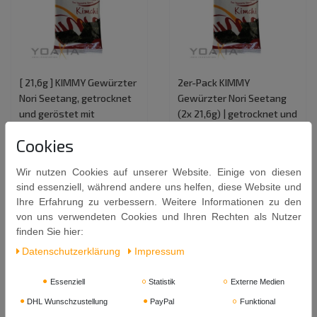
[ 21,6g ] KIMMY Gewürzter
2er-Pack KIMMY
Nori Seetang, getrocknet
Gewürzter Nori Seetang
und geröstet mit
(2x 21,6g) | getrocknet und
Kimchipulver
geröstet mit Kimchipulver
Cookies
4,39 €
8,59 €
Wir nutzen Cookies auf unserer Website. Einige von diesen
0.021
Kilogramm
| 209,05 € /
0.043
Kilogramm
| 199,77 € /
Kilogramm
Kilogramm
sind essenziell, während andere uns helfen, diese Website und
Ihre Erfahrung zu verbessern. Weitere Informationen zu den
In den Warenkorb
In den Warenkorb
von uns verwendeten Cookies und Ihren Rechten als Nutzer
finden Sie hier:
Daten­schutz­erklärung
Impressum
Essenziell
Statistik
Externe Medien
DHL Wunschzustellung
PayPal
Funktional