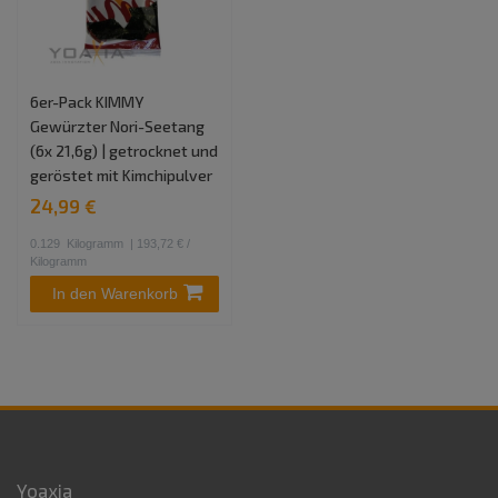
6er-Pack KIMMY
Gewürzter Nori-Seetang
(6x 21,6g) | getrocknet und
geröstet mit Kimchipulver
24,99 €
0.129
Kilogramm
| 193,72 € /
Kilogramm
In den Warenkorb
Yoaxia