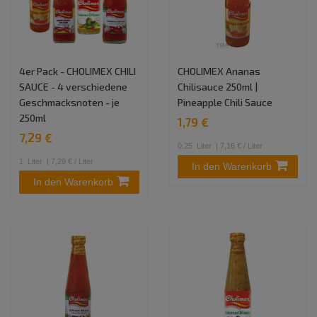
4er Pack - CHOLIMEX CHILI
CHOLIMEX Ananas
SAUCE - 4 verschiedene
Chilisauce 250ml |
Geschmacksnoten - je
Pineapple Chili Sauce
250ml
1,79 €
7,29 €
0.25
Liter
| 7,16 € / Liter
1
Liter
| 7,29 € / Liter
In den Warenkorb
In den Warenkorb