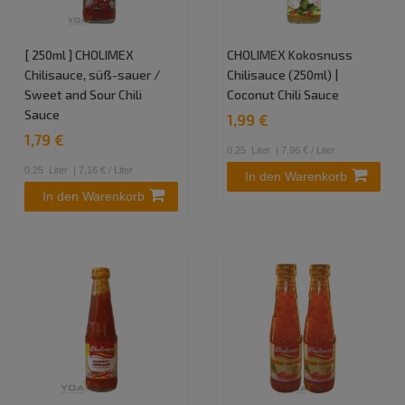
[ 250ml ] CHOLIMEX
CHOLIMEX Kokosnuss
Chilisauce, süß-sauer /
Chilisauce (250ml) |
Sweet and Sour Chili
Coconut Chili Sauce
Sauce
1,99 €
1,79 €
0.25
Liter
| 7,96 € / Liter
0.25
Liter
| 7,16 € / Liter
In den Warenkorb
In den Warenkorb