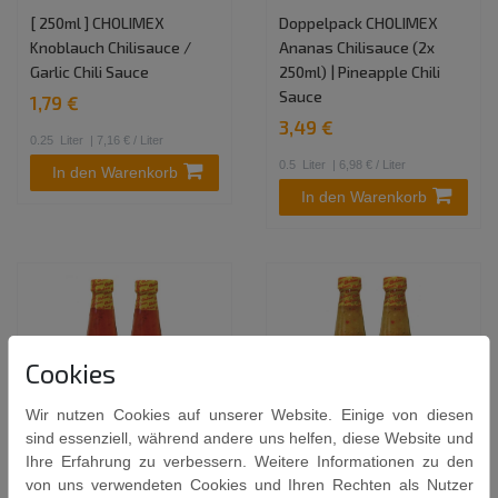
[ 250ml ] CHOLIMEX
Doppelpack CHOLIMEX
Knoblauch Chilisauce /
Ananas Chilisauce (2x
Garlic Chili Sauce
250ml) | Pineapple Chili
Sauce
1,79 €
3,49 €
0.25
Liter
| 7,16 € / Liter
0.5
Liter
| 6,98 € / Liter
In den Warenkorb
In den Warenkorb
Cookies
Wir nutzen Cookies auf unserer Website. Einige von diesen
sind essenziell, während andere uns helfen, diese Website und
Ihre Erfahrung zu verbessern. Weitere Informationen zu den
2er-Pack CHOLIMEX
Doppelpack CHOLIMEX
von uns verwendeten Cookies und Ihren Rechten als Nutzer