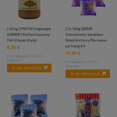
[ 454g ] PANTAI Eingelegte
[ 3x 100g ] BDMP
GURAMI | Pickled Gouramy
Getrocknete Sardellen
Fish (Cream Style)
Dried Anchovy Pla-kaew-
pa-hang #3
8,29 €
14,99 €
0.454
Kilogramm
| 18,26 € /
Kilogramm
0.3
Kilogramm
| 49,97 € /
Kilogramm
In den Warenkorb
In den Warenkorb