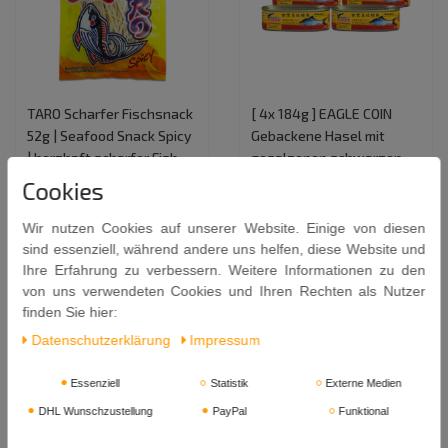
TARO Scharfer Fischsnack
[ 4x 184g ] EAGLE COIN
52g | Seafood Snack Spicy
Gebackene Hasel mit
| herzhaft scharfer Fish
gesalzenen schwarzen
Snack aus Thailand
Bohnen / Fried Dace with
Cookies
Salted Black Beans
2,39 €
15,59 €
Wir nutzen Cookies auf unserer Website. Einige von diesen
0.052
Kilogramm
| 45,96 € /
sind essenziell, während andere uns helfen, diese Website und
Kilogramm
0.736
Kilogramm
| 21,18 € /
Ihre Erfahrung zu verbessern. Weitere Informationen zu den
Kilogramm
In den Warenkorb
von uns verwendeten Cookies und Ihren Rechten als Nutzer
In den Warenkorb
finden Sie hier:
Daten­schutz­erklärung
Impressum
Essenziell
Statistik
Externe Medien
DHL Wunschzustellung
PayPal
Funktional