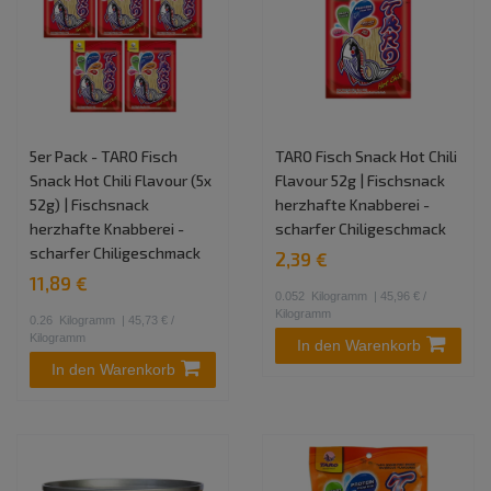
5er Pack - TARO Fisch
TARO Fisch Snack Hot Chili
Snack Hot Chili Flavour (5x
Flavour 52g | Fischsnack
52g) | Fischsnack
herzhafte Knabberei -
herzhafte Knabberei -
scharfer Chiligeschmack
scharfer Chiligeschmack
2,39 €
11,89 €
0.052
Kilogramm
| 45,96 € /
Kilogramm
0.26
Kilogramm
| 45,73 € /
Kilogramm
In den Warenkorb
In den Warenkorb