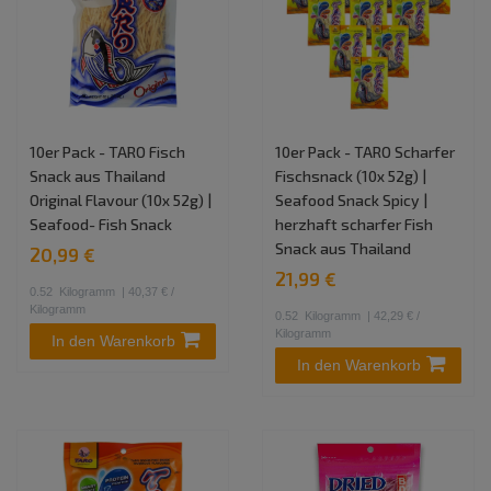
10er Pack - TARO Fisch
10er Pack - TARO Scharfer
Snack aus Thailand
Fischsnack (10x 52g) |
Original Flavour (10x 52g) |
Seafood Snack Spicy |
Seafood- Fish Snack
herzhaft scharfer Fish
Snack aus Thailand
20,99 €
21,99 €
0.52
Kilogramm
| 40,37 € /
Kilogramm
0.52
Kilogramm
| 42,29 € /
Kilogramm
In den Warenkorb
In den Warenkorb