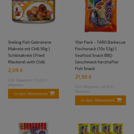
Smiling Fish Gebratene
10er Pack - TARO Barbecue
Makrele mit Chill 90g |
Fischsnack (10x 52g) |
Schilmakrele | Fried
Seafood Snack BBQ-
Mackerel with Chilli
Geschmack herzhafter
Fish Snack
2,09 €
21,99 €
0.09
Kilogramm
| 23,22 € /
Kilogramm
0.52
Kilogramm
| 42,29 € /
Kilogramm
In den Warenkorb
In den Warenkorb