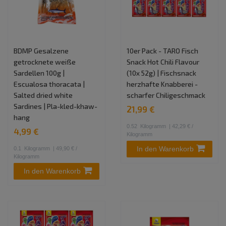
BDMP Gesalzene
10er Pack - TARO Fisch
getrocknete weiße
Snack Hot Chili Flavour
Sardellen 100g |
(10x 52g) | Fischsnack
Escualosa thoracata |
herzhafte Knabberei -
Salted dried white
scharfer Chiligeschmack
Sardines | Pla-kled-khaw-
21,99 €
hang
0.52
Kilogramm
| 42,29 € /
4,99 €
Kilogramm
In den Warenkorb
0.1
Kilogramm
| 49,90 € /
Kilogramm
In den Warenkorb