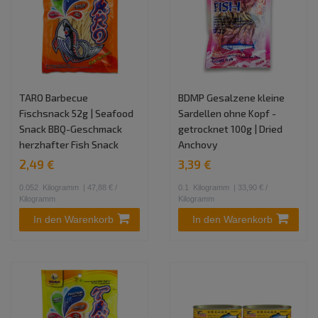
TARO Barbecue
BDMP Gesalzene kleine
Fischsnack 52g | Seafood
Sardellen ohne Kopf -
Snack BBQ-Geschmack
getrocknet 100g | Dried
herzhafter Fish Snack
Anchovy
2,49 €
3,39 €
0.052
Kilogramm
| 47,88 € /
0.1
Kilogramm
| 33,90 € /
Kilogramm
Kilogramm
In den Warenkorb
In den Warenkorb