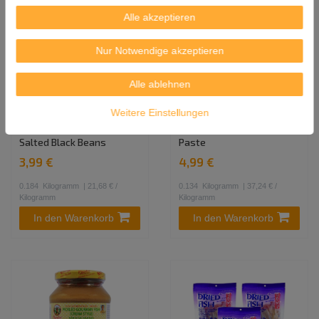
Alle akzeptieren
Nur Notwendige akzeptieren
[ 184g ] EAGLE COIN
[ 134g ] PANTAI Fisch-Chili-
Alle ablehnen
Gebratene Hasel mit
Paste Na Rog /
gesalzenen schwarzen
Großschuppen-
Weitere Einstellungen
Bohnen / Fried Dace with
Eidechsenfisch Chilli
Salted Black Beans
Paste
3,99 €
4,99 €
0.184
Kilogramm
| 21,68 € /
0.134
Kilogramm
| 37,24 € /
Kilogramm
Kilogramm
In den Warenkorb
In den Warenkorb