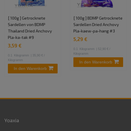
[ 100g ] Getrocknete
[ 100g ] BDMP Getrocknete
Sardellen von BDMP
Sardellen Dried Anchovy
Thailand Dried Anchovy
Pla-kaew-pa-hang #3
Pla-ka-tak #9
5,29 €
3,59 €
0.1
Kilogramm
| 52,90 € /
Kilogramm
0.1
Kilogramm
| 35,90 € /
Kilogramm
In den Warenkorb
In den Warenkorb
Yoaxia