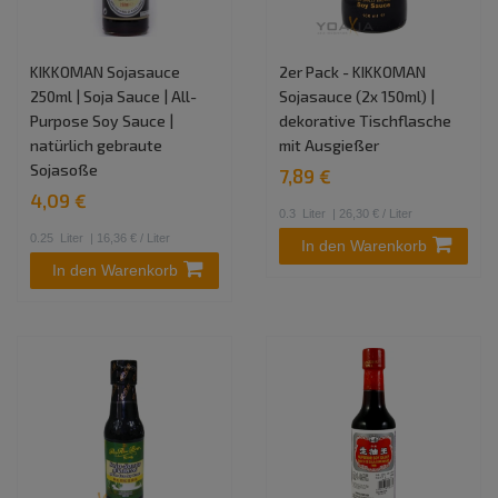
KIKKOMAN Sojasauce
2er Pack - KIKKOMAN
250ml | Soja Sauce | All-
Sojasauce (2x 150ml) |
Purpose Soy Sauce |
dekorative Tischflasche
natürlich gebraute
mit Ausgießer
Sojasoße
7,89 €
4,09 €
0.3
Liter
| 26,30 € / Liter
0.25
Liter
| 16,36 € / Liter
In den Warenkorb
In den Warenkorb