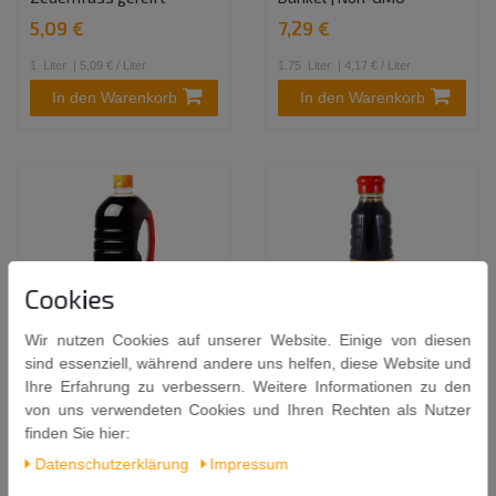
5,09 €
7,29 €
1
Liter
| 5,09 € / Liter
1.75
Liter
| 4,17 € / Liter
In den Warenkorb
In den Warenkorb
Cookies
Wir nutzen Cookies auf unserer Website. Einige von diesen
sind essenziell, während andere uns helfen, diese Website und
LEE KUM KEE Helle
MHD 24.06.2026 - SEMPIO
Ihre Erfahrung zu verbessern. Weitere Informationen zu den
Premium Sojasauce 1,75L |
Sojasauce 500ml Jin Gold
von uns verwendeten Cookies und Ihren Rechten als Nutzer
Sojasoße Soy Sauce
F3 | Koreanische
finden Sie hier:
Sojasoße Hell
Sojasauce | ohne Einsatz
Daten­schutz­erklärung
Impressum
genetischer
7,89 €