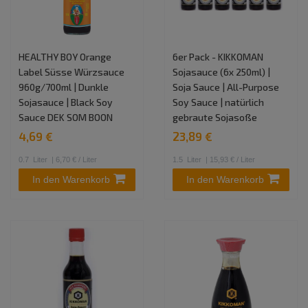
HEALTHY BOY Orange
6er Pack - KIKKOMAN
Label Süsse Würzsauce
Sojasauce (6x 250ml) |
960g/700ml | Dunkle
Soja Sauce | All-Purpose
Sojasauce | Black Soy
Soy Sauce | natürlich
Sauce DEK SOM BOON
gebraute Sojasoße
4,69 €
23,89 €
0.7
Liter
| 6,70 € / Liter
1.5
Liter
| 15,93 € / Liter
In den Warenkorb
In den Warenkorb