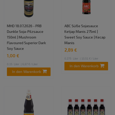
MHD 18.07.2026 - PRB
ABC Süße Sojasauce
Dunkle Soja-Pilzsauce
Ketjap Manis 275ml |
150ml | Mushroom
Sweet Soy Sauce | Kecap
Flavoured Superior Dark
Manis
Soy Sauce
2,89 €
1,00 €
0.275
Liter
| 10,51 € / Liter
0.15
Liter
| 6,67 € / Liter
In den Warenkorb
In den Warenkorb