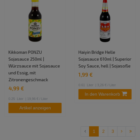
Kikkoman PONZU
Haiyin Bridge Helle
Sojasauce 250ml |
Sojasauce 610ml | Superior
Würzsauce mit Sojasauce
Soy Sauce, hell | Sojasoße
und Essig, mit
1,99 €
Zitronengeschmack
0.61
Liter
| 3,26 € / Liter
4,99 €
In den Warenkorb
0.25
Liter
| 19,96 € / Liter
Artikel anzeigen
1
2
3