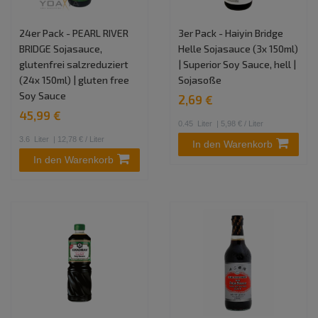
24er Pack - PEARL RIVER
3er Pack - Haiyin Bridge
BRIDGE Sojasauce,
Helle Sojasauce (3x 150ml)
glutenfrei salzreduziert
| Superior Soy Sauce, hell |
(24x 150ml) | gluten free
Sojasoße
Soy Sauce
2,69 €
45,99 €
0.45
Liter
| 5,98 € / Liter
3.6
Liter
| 12,78 € / Liter
In den Warenkorb
In den Warenkorb