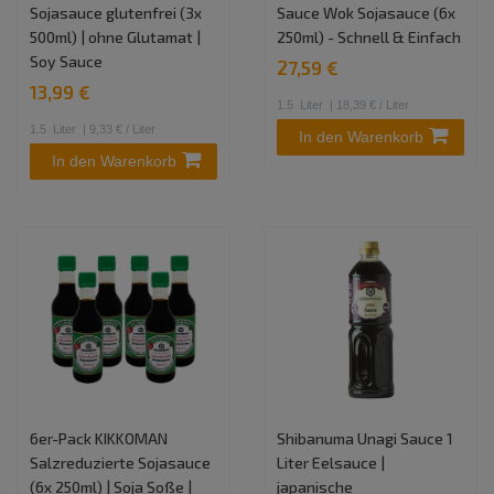
Sojasauce glutenfrei (3x
Sauce Wok Sojasauce (6x
500ml) | ohne Glutamat |
250ml) - Schnell & Einfach
Soy Sauce
27,59 €
13,99 €
1.5
Liter
| 18,39 € / Liter
1.5
Liter
| 9,33 € / Liter
In den Warenkorb
In den Warenkorb
6er-Pack KIKKOMAN
Shibanuma Unagi Sauce 1
Salzreduzierte Sojasauce
Liter Eelsauce |
(6x 250ml) | Soja Soße |
japanische