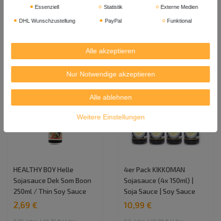
Modifikationstechniken
Essenziell
Statistik
Externe Medien
1.75
Liter
| 4,51 € / Liter
1,00 €
DHL Wunschzustellung
PayPal
Funktional
In den Warenkorb
0.5
Liter
| 2,00 € / Liter
In den Warenkorb
Alle akzeptieren
Nur Notwendige akzeptieren
Alle ablehnen
Weitere Einstellungen
HEALTHY BOY Helle
4er Pack KIKKOMAN
Sojasauce Dek Som Boon
Sojasauce (4x 150ml) |
250ml / Thin Soy Sauce
Soja Sauce | Soy Sauce
2,69 €
10,99 €