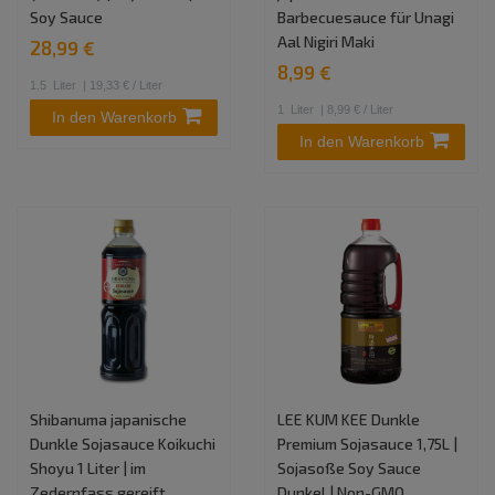
Soy Sauce
Barbecuesauce für Unagi
Aal Nigiri Maki
28,99 €
8,99 €
1.5
Liter
| 19,33 € / Liter
1
Liter
| 8,99 € / Liter
In den Warenkorb
In den Warenkorb
Shibanuma japanische
LEE KUM KEE Dunkle
Dunkle Sojasauce Koikuchi
Premium Sojasauce 1,75L |
Shoyu 1 Liter | im
Sojasoße Soy Sauce
Zedernfass gereift
Dunkel | Non-GMO