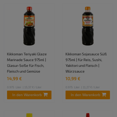
Kikkoman Teriyaki Glaze
Kikkoman Sojasauce Süß
Marinade Sauce 975ml |
975ml | für Reis, Sushi,
Glasur-Soße für Fisch,
Yakitori und Fleisch |
Fleisch und Gemüse
Würzsauce
14,99 €
10,99 €
0.975
Liter
| 15,37 € / Liter
0.975
Liter
| 11,27 € / Liter
In den Warenkorb
In den Warenkorb