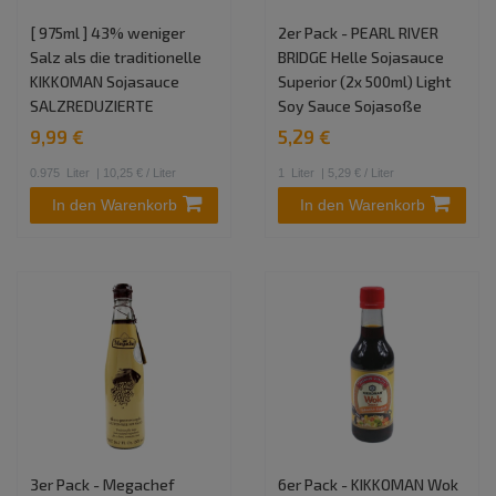
[ 975ml ] 43% weniger
2er Pack - PEARL RIVER
Salz als die traditionelle
BRIDGE Helle Sojasauce
KIKKOMAN Sojasauce
Superior (2x 500ml) Light
SALZREDUZIERTE
Soy Sauce Sojasoße
9,99 €
5,29 €
0.975
Liter
| 10,25 € / Liter
1
Liter
| 5,29 € / Liter
In den Warenkorb
In den Warenkorb
3er Pack - Megachef
6er Pack - KIKKOMAN Wok