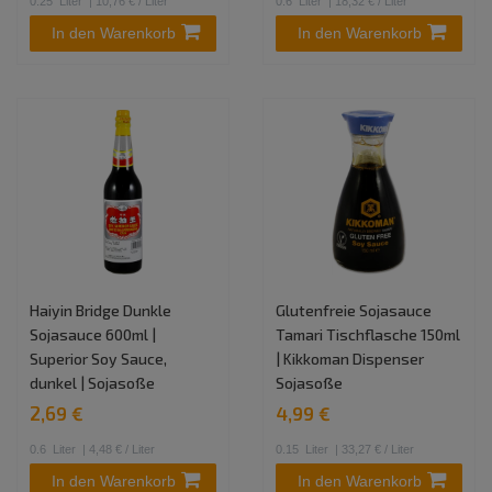
0.25
Liter
| 10,76 € / Liter
0.6
Liter
| 18,32 € / Liter
In den Warenkorb
In den Warenkorb
Haiyin Bridge Dunkle
Glutenfreie Sojasauce
Sojasauce 600ml |
Tamari Tischflasche 150ml
Superior Soy Sauce,
| Kikkoman Dispenser
dunkel | Sojasoße
Sojasoße
2,69 €
4,99 €
0.6
Liter
| 4,48 € / Liter
0.15
Liter
| 33,27 € / Liter
In den Warenkorb
In den Warenkorb