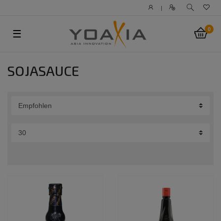
|
0
☰
SOJASAUCE