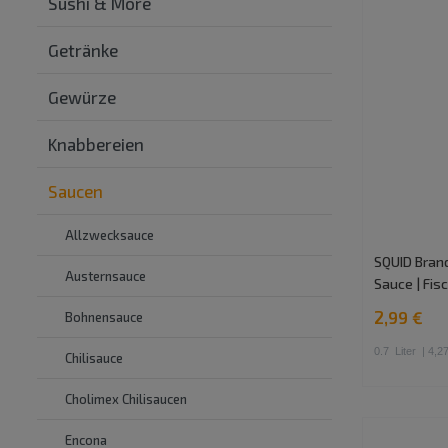
Sushi & More
Getränke
Gewürze
Knabbereien
Saucen
Allzwecksauce
SQUID Brand
Austernsauce
Sauce | Fi
2,99 €
Bohnensauce
0.7
Liter
| 4,27
Chilisauce
Cholimex Chilisaucen
Encona