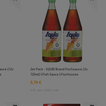
auce (12x
2er Pack - SQUID Brand Fischsauce (2x
e
725ml) | Fish Sauce | Fischsosse
6,79 €
1.45
Liter
| 4,68 € / Liter