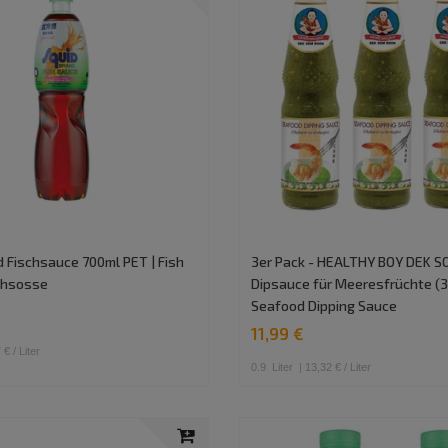
 Fischsauce 700ml PET | Fish
3er Pack - HEALTHY BOY DEK 
schsosse
Dipsauce für Meeresfrüchte (3
Seafood Dipping Sauce
11,99 €
 € / Liter
0.9
Liter
| 13,32 € / Liter