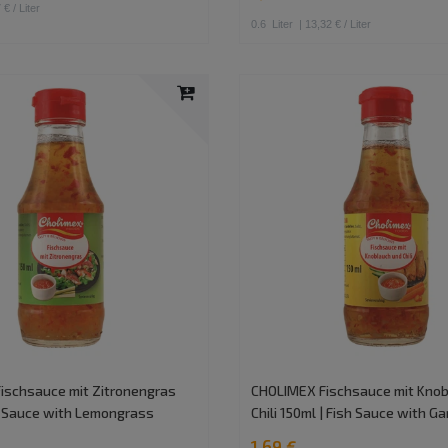
 € / Liter
0.6
Liter
| 13,32 € / Liter
ischsauce mit Zitronengras
CHOLIMEX Fischsauce mit Knob
h Sauce with Lemongrass
Chili 150ml | Fish Sauce with Gar
1,69 €