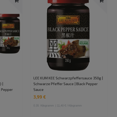
LEE KUM KEE Schwarzpfeffersauce 350g |
 |
Schwarze Pfeffer Sauce | Black Pepper
k Pepper
Sauce
3,99 €
0.35
Kilogramm
| 11,40 € / Kilogramm