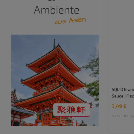
SQUID Brand
Sauce | Fi
3,49 €
0.725
Liter
| 4