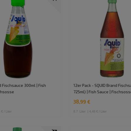
 Fischsauce 300ml | Fish
12er Pack - SQUID Brand Fischs
schsosse
725ml) | Fish Sauce | Fischsoss
38,99 €
 € / Liter
8.7
Liter
| 4,48 € / Liter