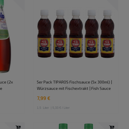
uce (2x
5er Pack TIPAROS Fischsauce (5x 300ml) |
se
Würzsauce mit Fischextrakt | Fish Sauce
7,99 €
1.5
Liter
| 5,33 € / Liter