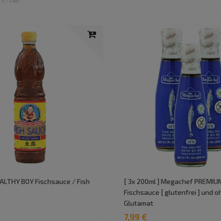
 € / Liter
EALTHY BOY Fischsauce / Fish
[ 3x 200ml ] Megachef PREMI
Fischsauce [ glutenfrei ] und 
Glutamat
7,99 €