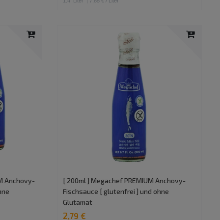
1.4
Liter
| 7,85 € / Liter
UM Anchovy-
[ 200ml ] Megachef PREMIUM Anchovy-
ohne
Fischsauce [ glutenfrei ] und ohne
Glutamat
2,79 €