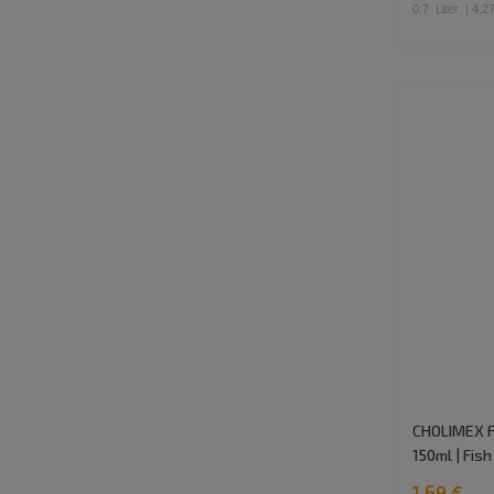
0.7
Liter
| 4,27
CHOLIMEX F
150ml | Fis
1,69 €