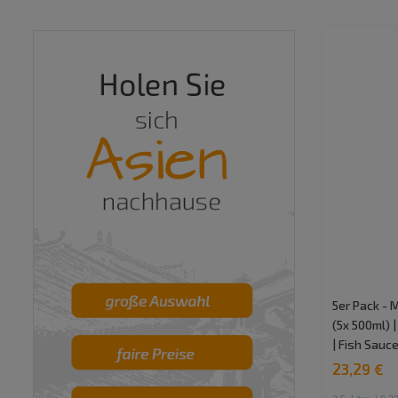
5er Pack -
(5x 500ml) 
| Fish Sauc
23,29 €