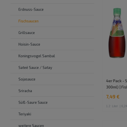
Erdnuss-Sauce
Fischsaucen
Grillsauce
Hoisin-Sauce
Koningsvogel Sambal
Sateé Sauce / Satay
Sojasauce
4er Pack - 
300ml) | Fi
Sriracha
7,49 €
Süß-Saure Sauce
1.2
Liter
| 6,24
Teriyaki
weitere Saucen