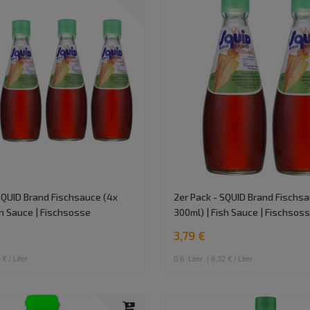
SQUID Brand Fischsauce (4x
2er Pack - SQUID Brand Fischsa
sh Sauce | Fischsosse
300ml) | Fish Sauce | Fischsos
3,79 €
 € / Liter
0.6
Liter
| 6,32 € / Liter