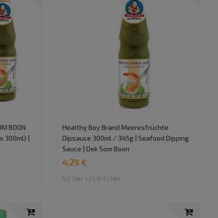
SOM BOON
Healthy Boy Brand Meeresfrüchte
x 300ml) |
Dipsauce 300ml / 345g | Seafood Dipping
Sauce | Dek Som Boon
4,29 €
0.3
Liter
| 14,30 € / Liter