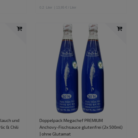
0.2
Liter
| 13,95 € / Liter
lauch und
Doppelpack Megachef PREMIUM
lic & Chili
Anchovy-Fischsauce glutenfrei (2x 500ml)
| ohne Glutamat