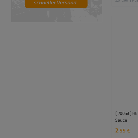
2.5
Liter
| 9,32
[ 700ml ] H
Sauce
2,99 €