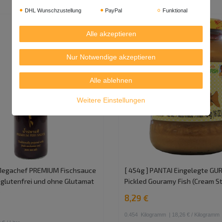
DHL Wunschzustellung
PayPal
Funktional
Alle akzeptieren
Nur Notwendige akzeptieren
Alle ablehnen
Weitere Einstellungen
 Megachef PREMIUM Fischsauce
[ 454g ] PANTAI Eingelegte GUR
| glutenfrei und ohne Glutamat
Pickled Gouramy Fish (Cream St
e
8,29 €
0.454
Kilogramm
| 18,26 € / Kilogramm