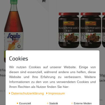
Cookies
Wir nutzen Cookies auf unserer Website. Einige von
 Fischsauce 725ml | Fish
3er Pack - LEE KUM KEE
diesen sind essenziell, während andere uns helfen, diese
schsosse
Schwarzpfeffersauce (3x 350g)
Website und Ihre Erfahrung zu verbessern. Weitere
Schwarze Pfeffer Sauce | Blac
Informationen zu den von uns verwendeten Cookies und
Sauce
Ihren Rechten als Nutzer finden Sie hier:
,81 € / Liter
11,49 €
Daten­schutz­erklärung
Impressum
1.05
Kilogramm
| 10,94 € / Kilogramm
Essenziell
Statistik
Externe Medien