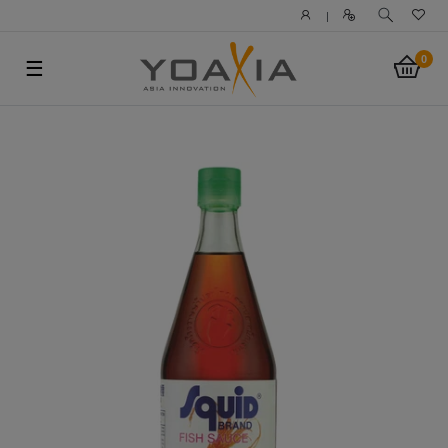
|
0
☰