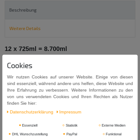
Beschreibung
Weitere Details
12 x 725ml = 8.700ml
SQUID Brand Fischsauce
Cookies
FISH SAUCE
Wir nutzen Cookies auf unserer Website. Einige von diesen
Zutaten:
Sardellen
(Encrasicholina spp.) 77%, Salz, Zucker.
sind essenziell, während andere uns helfen, diese Website und
Allergene: Fisch (Sardellen).
Ihre Erfahrung zu verbessern. Weitere Informationen zu den
von uns verwendeten Cookies und Ihren Rechten als Nutzer
Inhalt: 725ml x 12 = 8.700ml
finden Sie hier:
Mindestens Haltbar bis: 19
. 12. 2027
Daten­schutz­erklärung
Impressum
Herkunft: Thailand
Essenziell
Statistik
Externe Medien
Hersteller: Thai Fishsauce Factory (Squid Brand) Co. Ltd.
DHL Wunschzustellung
PayPal
Funktional