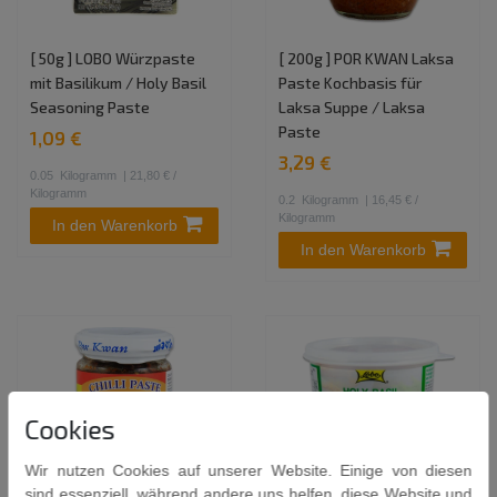
[ 50g ] LOBO Würzpaste
[ 200g ] POR KWAN Laksa
mit Basilikum / Holy Basil
Paste Kochbasis für
Seasoning Paste
Laksa Suppe / Laksa
Paste
1,09 €
3,29 €
0.05
Kilogramm
| 21,80 € /
Kilogramm
0.2
Kilogramm
| 16,45 € /
Kilogramm
In den Warenkorb
In den Warenkorb
Cookies
Wir nutzen Cookies auf unserer Website. Einige von diesen
sind essenziell, während andere uns helfen, diese Website und