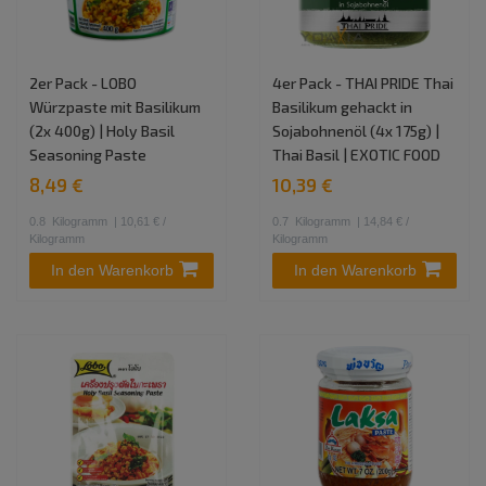
2er Pack - LOBO
4er Pack - THAI PRIDE Thai
Würzpaste mit Basilikum
Basilikum gehackt in
(2x 400g) | Holy Basil
Sojabohnenöl (4x 175g) |
Seasoning Paste
Thai Basil | EXOTIC FOOD
8,49 €
10,39 €
0.8
Kilogramm
| 10,61 € /
0.7
Kilogramm
| 14,84 € /
Kilogramm
Kilogramm
In den Warenkorb
In den Warenkorb