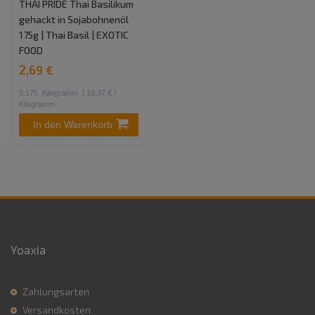
THAI PRIDE Thai Basilikum
gehackt in Sojabohnenöl
175g | Thai Basil | EXOTIC
FOOD
2,69 €
0.175
Kilogramm
| 15,37 € /
Kilogramm
In den Warenkorb
Yoaxia
Zahlungsarten
Versandkosten