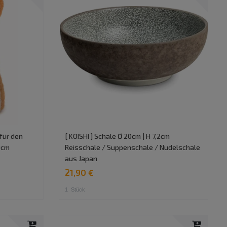
 für den
[ KOISHI ] Schale Ø 20cm | H 7,2cm
0cm
Reisschale / Suppenschale / Nudelschale
aus Japan
21,90 €
1
Stück