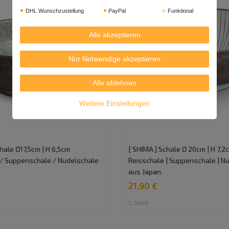
DHL Wunschzustellung
PayPal
Funktional
Alle akzeptieren
Nur Notwendige akzeptieren
Alle ablehnen
Weitere Einstellungen
chale Ø17,5cm | H 6,5cm
[ SHIMA ] Schale Ø 20cm | H 7,2
 / Suppenschale / Nudelschale
Reisschale | Suppenschale | N
aus Japan
21,90 €
1
Stück