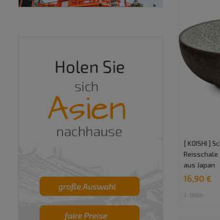
[ KOISHI ] S
Reisschale
aus Japan
16,90 €
1
Stück