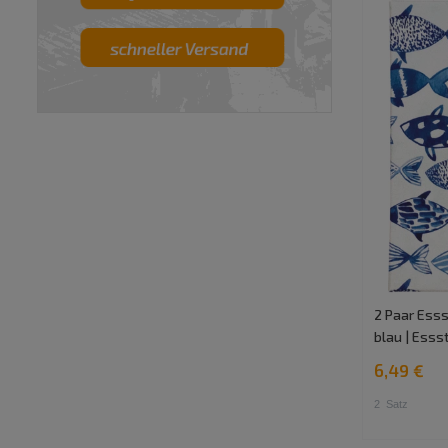
2 Paar Esss
blau | Ess
6,49 €
2
Satz