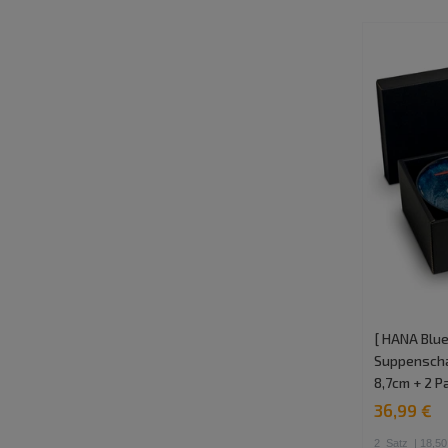
[ HANA Blue
Suppenschal
8,7cm + 2 
36,99 €
2
Satz
| 18,50