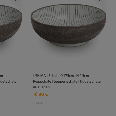
cm
[ SHIMA ] Schale Ø 17,5cm | H 6,5cm
udelschale
Reisschale | Suppenschale | Nudelschale
aus Japan
16,90 €
1
Stück