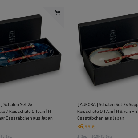
 ] Schalen Set 2x
[ AURORA ] Schalen Set 2x Sup
e / Reisschale Ø 17cm | H
Reisschale Ø 17cm | H 8,7cm + 2
Paar Essstäbchen aus Japan
Essstäbchen aus Japan
36,99 €
 € / Satz
2
Satz
| 18,50 € / Satz