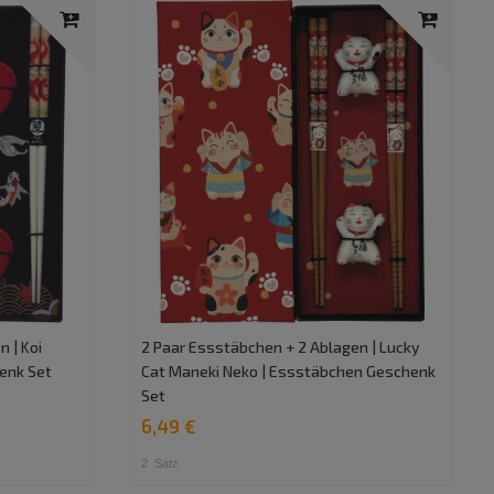
 | Koi
2 Paar Essstäbchen + 2 Ablagen | Lucky
henk Set
Cat Maneki Neko | Essstäbchen Geschenk
Set
6,49 €
2
Satz