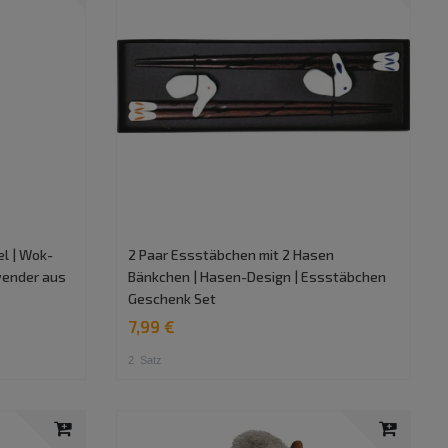
el | Wok-
2 Paar Essstäbchen mit 2 Hasen
wender aus
Bänkchen | Hasen-Design | Essstäbchen
Geschenk Set
7,99 €
2
Satz