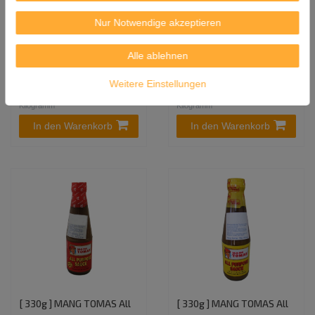
Kewpie japanische Kult -
[ 240g ] LEE KUM KEE Süß-
Mayonnaise Original
Saure Sauce | Süß Sauer
Nur Notwendige akzeptieren
355ml / 337g | QP Mayoo
Soße | Asia Sauce Süß-
Glutenfrei
Sauer
Alle ablehnen
4,99 €
2,99 €
Weitere Einstellungen
0.337
Kilogramm
| 14,81 € /
0.24
Kilogramm
| 12,46 € /
Kilogramm
Kilogramm
In den Warenkorb
In den Warenkorb
[ 330g ] MANG TOMAS All
[ 330g ] MANG TOMAS All