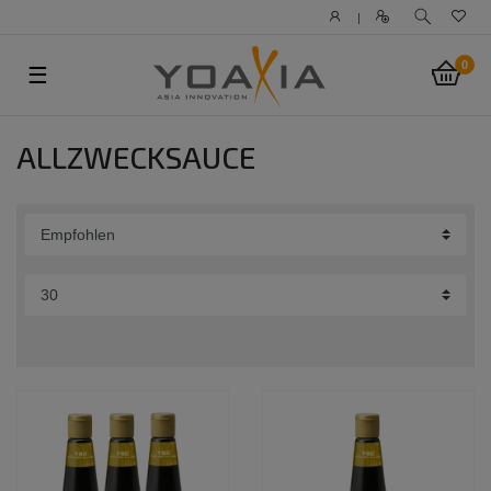
|
0
☰
ALLZWECKSAUCE