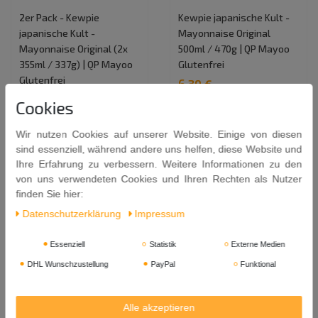
2er Pack - Kewpie
Kewpie japanische Kult -
japanische Kult -
Mayonnaise Original
Mayonnaise Original (2x
500ml / 470g | QP Mayoo
355ml / 337g) | QP Mayoo
Glutenfrei
Glutenfrei
6,39 €
9,29 €
Cookies
0.5
Liter
| 12,78 € / Liter
0.71
Liter
| 13,08 € / Liter
In den Warenkorb
Wir nutzen Cookies auf unserer Website. Einige von diesen
In den Warenkorb
sind essenziell, während andere uns helfen, diese Website und
Ihre Erfahrung zu verbessern. Weitere Informationen zu den
von uns verwendeten Cookies und Ihren Rechten als Nutzer
finden Sie hier:
Daten­schutz­erklärung
Impressum
Essenziell
Statistik
Externe Medien
DHL Wunschzustellung
PayPal
Funktional
Alle akzeptieren