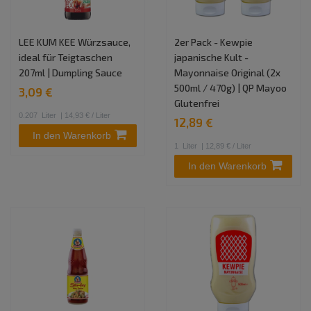
LEE KUM KEE Würzsauce,
2er Pack - Kewpie
ideal für Teigtaschen
japanische Kult -
207ml | Dumpling Sauce
Mayonnaise Original (2x
500ml / 470g) | QP Mayoo
3,09 €
Glutenfrei
0.207
Liter
| 14,93 € / Liter
12,89 €
In den Warenkorb
1
Liter
| 12,89 € / Liter
In den Warenkorb