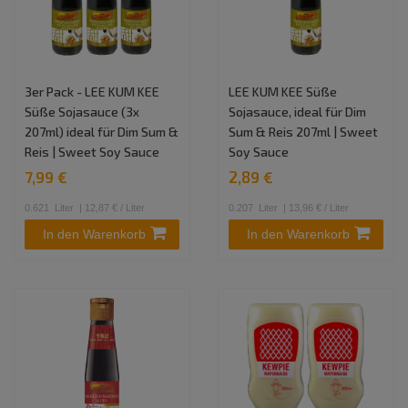
3er Pack - LEE KUM KEE
LEE KUM KEE Süße
Süße Sojasauce (3x
Sojasauce, ideal für Dim
207ml) ideal für Dim Sum &
Sum & Reis 207ml | Sweet
Reis | Sweet Soy Sauce
Soy Sauce
7,99 €
2,89 €
0.621
Liter
| 12,87 € / Liter
0.207
Liter
| 13,96 € / Liter
In den Warenkorb
In den Warenkorb