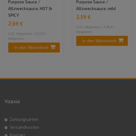
Purpose Sauce /
Purpose Sauce /
Allzwecksauce, HOT &
Allzwecksauce, mild
SPICY
2,59 €
2,69 €
0.33
Kilogramm
| 7,85 € /
Kilogramm
0.33
Kilogramm
| 8,15 € /
Kilogramm
In den Warenkorb
In den Warenkorb
Yoaxia
Zahlungsarten
Versandkosten
Kontakt