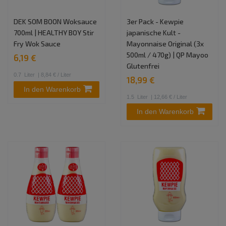
DEK SOM BOON Woksauce
3er Pack - Kewpie
700ml | HEALTHY BOY Stir
japanische Kult -
Fry Wok Sauce
Mayonnaise Original (3x
500ml / 470g) | QP Mayoo
6,19 €
Glutenfrei
0.7
Liter
| 8,84 € / Liter
18,99 €
In den Warenkorb
1.5
Liter
| 12,66 € / Liter
In den Warenkorb