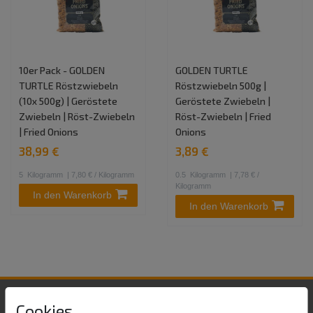
10er Pack - GOLDEN
GOLDEN TURTLE
TURTLE Röstzwiebeln
Röstzwiebeln 500g |
(10x 500g) | Geröstete
Geröstete Zwiebeln |
Zwiebeln | Röst-Zwiebeln
Röst-Zwiebeln | Fried
| Fried Onions
Onions
38,99 €
3,89 €
5
Kilogramm
| 7,80 € / Kilogramm
0.5
Kilogramm
| 7,78 € /
Kilogramm
In den Warenkorb
In den Warenkorb
Cookies