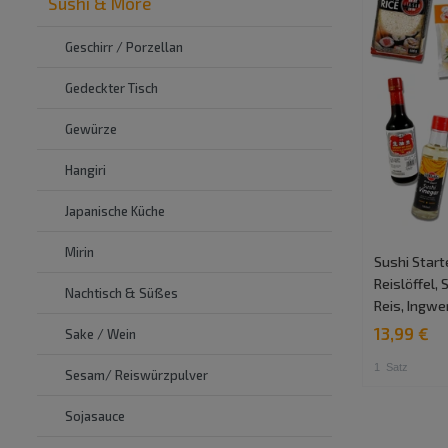
Sushi & More
Geschirr / Porzellan
Gedeckter Tisch
Gewürze
Hangiri
Japanische Küche
Mirin
Sushi Starte
Reislöffel,
Nachtisch & Süßes
Reis, Ingwe
13,99 €
Sake / Wein
1
Satz
Sesam/ Reiswürzpulver
Sojasauce