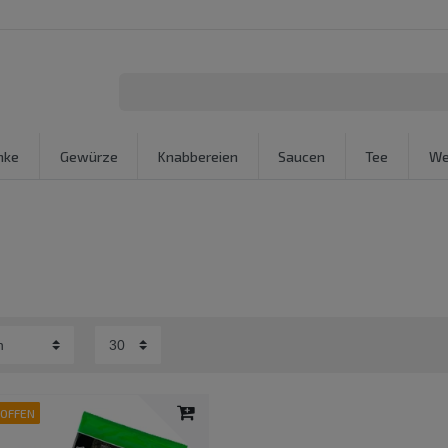
nke
Gewürze
Knabbereien
Saucen
Tee
We
ROFFEN