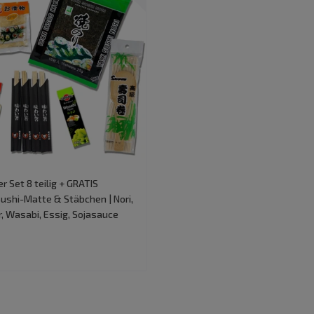
r Set 8 teilig + GRATIS
 Sushi-Matte & Stäbchen | Nori,
r, Wasabi, Essig, Sojasauce