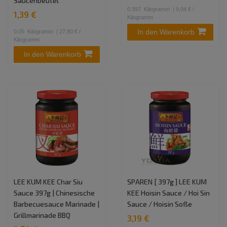
Saucenbeutel
0.397
Kilogramm
| 9,04 € /
1,39 €
Kilogramm
In den Warenkorb
0.05
Kilogramm
| 27,80 € /
Kilogramm
In den Warenkorb
LEE KUM KEE Char Siu
SPAREN [ 397g ] LEE KUM
Sauce 397g | Chinesische
KEE Hoisin Sauce / Hoi Sin
Barbecuesauce Marinade |
Sauce / Hoisin Soße
Grillmarinade BBQ
3,19 €