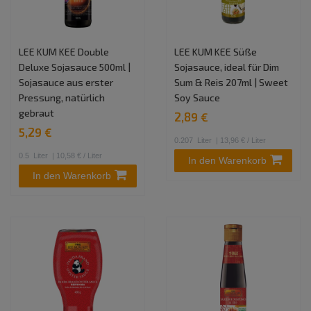
LEE KUM KEE Double
LEE KUM KEE Süße
Deluxe Sojasauce 500ml |
Sojasauce, ideal für Dim
Sojasauce aus erster
Sum & Reis 207ml | Sweet
Pressung, natürlich
Soy Sauce
gebraut
2,89 €
5,29 €
0.207
Liter
| 13,96 € / Liter
0.5
Liter
| 10,58 € / Liter
In den Warenkorb
In den Warenkorb