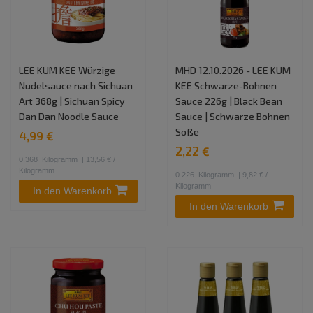
LEE KUM KEE Würzige
MHD 12.10.2026 - LEE KUM
Nudelsauce nach Sichuan
KEE Schwarze-Bohnen
Art 368g | Sichuan Spicy
Sauce 226g | Black Bean
Dan Dan Noodle Sauce
Sauce | Schwarze Bohnen
Soße
4,99 €
2,22 €
0.368
Kilogramm
| 13,56 € /
Kilogramm
0.226
Kilogramm
| 9,82 € /
Kilogramm
In den Warenkorb
In den Warenkorb