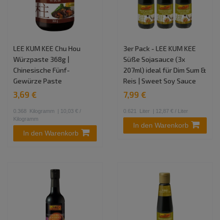
LEE KUM KEE Chu Hou
3er Pack - LEE KUM KEE
Würzpaste 368g |
Süße Sojasauce (3x
Chinesische Fünf-
207ml) ideal für Dim Sum &
Gewürze Paste
Reis | Sweet Soy Sauce
3,69 €
7,99 €
0.368
Kilogramm
| 10,03 € /
0.621
Liter
| 12,87 € / Liter
Kilogramm
In den Warenkorb
In den Warenkorb