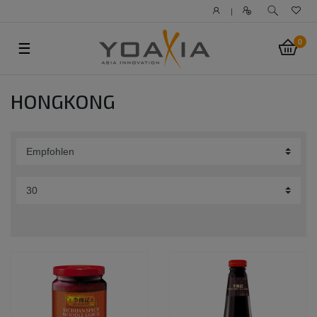
|
0
☰
HONGKONG