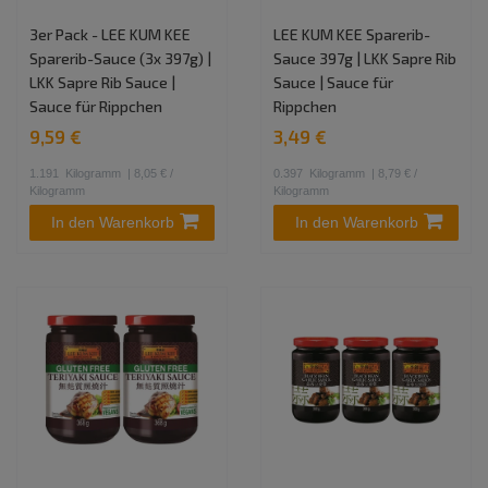
3er Pack - LEE KUM KEE
LEE KUM KEE Sparerib-
Sparerib-Sauce (3x 397g) |
Sauce 397g | LKK Sapre Rib
LKK Sapre Rib Sauce |
Sauce | Sauce für
Sauce für Rippchen
Rippchen
9,59 €
3,49 €
1.191
Kilogramm
| 8,05 € /
0.397
Kilogramm
| 8,79 € /
Kilogramm
Kilogramm
In den Warenkorb
In den Warenkorb