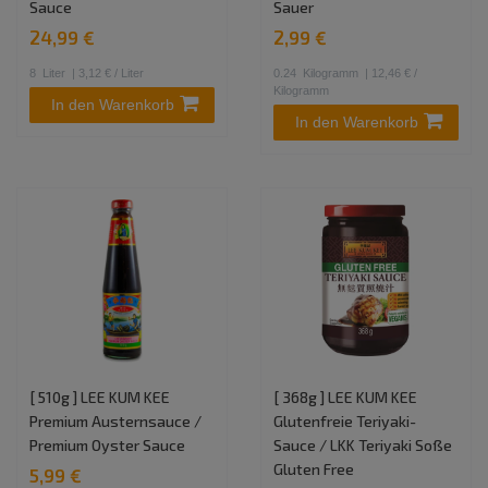
Sauce
Sauer
24,99 €
2,99 €
8
Liter
| 3,12 € / Liter
0.24
Kilogramm
| 12,46 € /
Kilogramm
In den Warenkorb
In den Warenkorb
[ 510g ] LEE KUM KEE
[ 368g ] LEE KUM KEE
Premium Austernsauce /
Glutenfreie Teriyaki-
Premium Oyster Sauce
Sauce / LKK Teriyaki Soße
Gluten Free
5,99 €