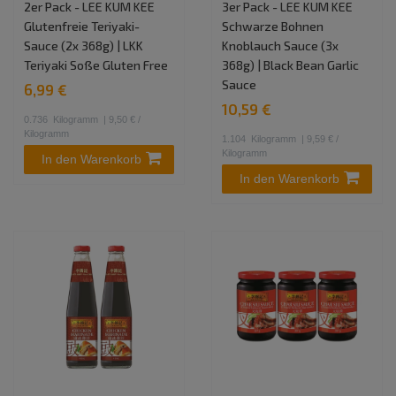
2er Pack - LEE KUM KEE
3er Pack - LEE KUM KEE
Glutenfreie Teriyaki-
Schwarze Bohnen
Sauce (2x 368g) | LKK
Knoblauch Sauce (3x
Teriyaki Soße Gluten Free
368g) | Black Bean Garlic
Sauce
6,99 €
10,59 €
0.736
Kilogramm
| 9,50 € /
Kilogramm
1.104
Kilogramm
| 9,59 € /
Kilogramm
In den Warenkorb
In den Warenkorb