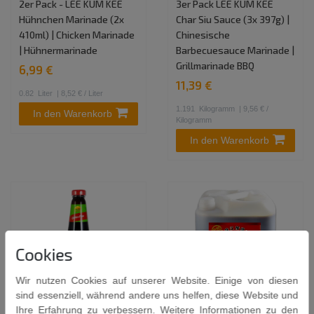
2er Pack - LEE KUM KEE
3er Pack LEE KUM KEE
Hühnchen Marinade (2x
Char Siu Sauce (3x 397g) |
410ml) | Chicken Marinade
Chinesische
| Hühnermarinade
Barbecuesauce Marinade |
Grillmarinade BBQ
6,99 €
11,39 €
0.82
Liter
| 8,52 € / Liter
1.191
Kilogramm
| 9,56 € /
In den Warenkorb
Kilogramm
In den Warenkorb
Cookies
Wir nutzen Cookies auf unserer Website. Einige von diesen
sind essenziell, während andere uns helfen, diese Website und
Ihre Erfahrung zu verbessern. Weitere Informationen zu den