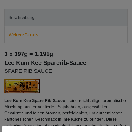
Beschreibung
Weitere Details
3 x 397g = 1.191g
Lee Kum Kee Sparerib-Sauce
SPARE RIB SAUCE
Lee Kum Kee Spare Rib Sauce
– eine reichhaltige, aromatische
Mischung aus fermentierten Sojabohnen, ausgewählten
Gewürzen und feinen Aromen, perfektioniert, um authentischen
kantonesischen Geschmack in Ihre Küche zu bringen. Diese
vielseitige Sauce bietet die ideale Balance aus herzhaften, süßen
und umami Noten und eignet sich perfekt zum Marinieren,