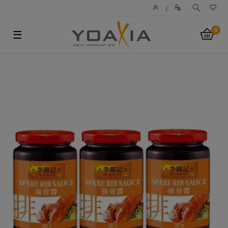
|
0
☰