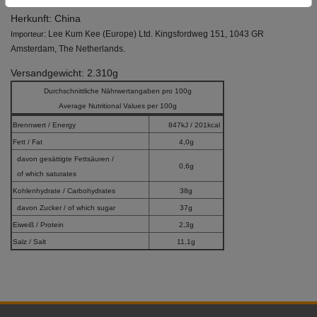
Herkunft: China
: Lee Kum Kee (Europe) Ltd. Kingsfordweg 151, 1043 GR
Importeur
Amsterdam, The Netherlands.
Versandgewicht: 2.310g
Durchschnittliche Nährwertangaben pro 100g
Average Nutritional Values per 100g
Brennwert / Energy
847kJ / 201kcal
Fett / Fat
4,0g
davon gesättigte Fettsäuren /
0,6g
of which saturates
Kohlenhydrate / Carbohydrates
38g
davon Zucker / of which sugar
37g
Eiweiß / Protein
2,3g
Salz / Salt
11,1g