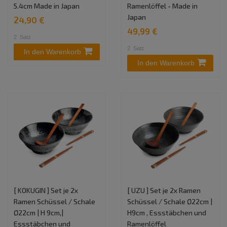
5.4cm Made in Japan
Ramenlöffel - Made in
Japan
24,90 €
49,99 €
2
Satz
2
Satz
In den Warenkorb
In den Warenkorb
[ KOKUGIN ] Set je 2x
[ UZU ] Set je 2x Ramen
Ramen Schüssel / Schale
Schüssel / Schale Ø22cm |
Ø22cm | H 9cm,|
H9cm , Essstäbchen und
Essstäbchen und
Ramenlöffel