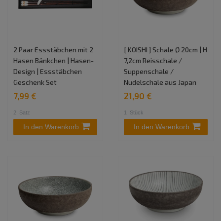
2 Paar Essstäbchen mit 2
[ KOISHI ] Schale Ø 20cm | H
Hasen Bänkchen | Hasen-
7,2cm Reisschale /
Design | Essstäbchen
Suppenschale /
Geschenk Set
Nudelschale aus Japan
7,99 €
21,90 €
2
Satz
1
Stück
In den Warenkorb
In den Warenkorb