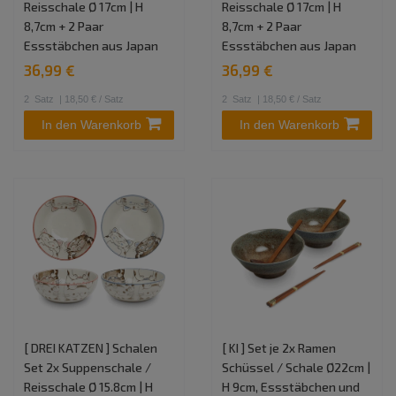
Reisschale Ø 17cm | H
Reisschale Ø 17cm | H
8,7cm + 2 Paar
8,7cm + 2 Paar
Essstäbchen aus Japan
Essstäbchen aus Japan
36,99 €
36,99 €
2
Satz
| 18,50 € / Satz
2
Satz
| 18,50 € / Satz
In den Warenkorb
In den Warenkorb
[ DREI KATZEN ] Schalen
[ KI ] Set je 2x Ramen
Set 2x Suppenschale /
Schüssel / Schale Ø22cm |
Reisschale Ø 15.8cm | H
H 9cm, Essstäbchen und