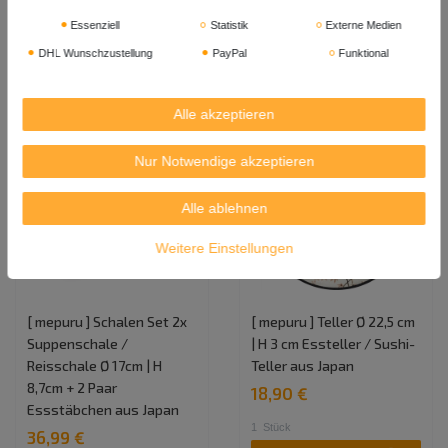
36,99 €
36,99 €
Essenziell
Statistik
Externe Medien
2
Satz
| 18,50 € / Satz
2
Satz
| 18,50 € / Satz
DHL Wunschzustellung
PayPal
Funktional
In den Warenkorb
In den Warenkorb
Alle akzeptieren
Nur Notwendige akzeptieren
Alle ablehnen
Weitere Einstellungen
[ mepuru ] Schalen Set 2x
[ mepuru ] Teller Ø 22,5 cm
Suppenschale /
| H 3 cm Essteller / Sushi-
Reisschale Ø 17cm | H
Teller aus Japan
8,7cm + 2 Paar
18,90 €
Essstäbchen aus Japan
1
Stück
36,99 €