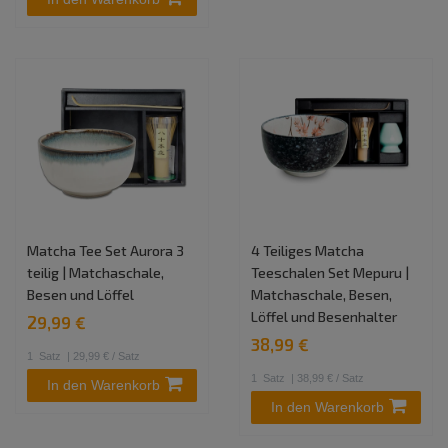
Matcha Tee Set Aurora 3
4 Teiliges Matcha
teilig | Matchaschale,
Teeschalen Set Mepuru |
Besen und Löffel
Matchaschale, Besen,
Löffel und Besenhalter
29,99 €
38,99 €
1
Satz
| 29,99 € / Satz
1
Satz
| 38,99 € / Satz
In den Warenkorb
In den Warenkorb