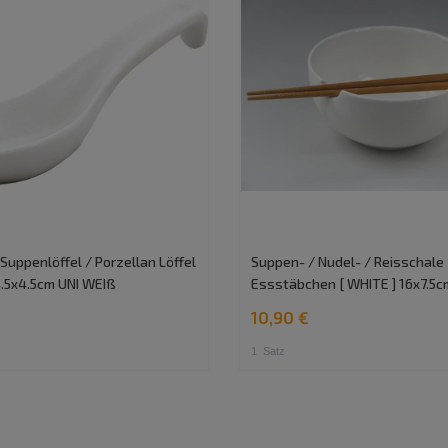
 Suppenlöffel / Porzellan Löffel
Suppen- / Nudel- / Reisschale 
4.5x4.5cm UNI WEIß
Essstäbchen [ WHITE ] 16x7.5c
10,90 €
1
Satz