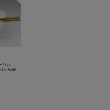
+ 1 Paar
m UNI WEIß