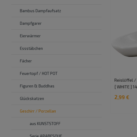
Bambus Dampfaufsatz
Dampfgarer
Eierwärmer
Essstäbchen
Fächer
Feuertopf / HOT POT
Reislöffel /
Figuren & Buddhas
[ WHITE ] 1
2,99 €
Glückskatzen
Geschirr / Porzellan
aus KUNSTSTOFF
Serie ARABESQUE