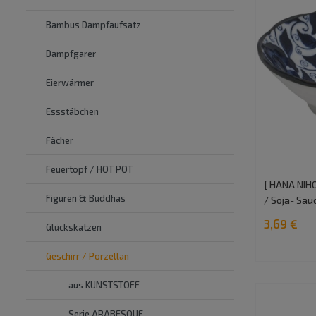
Bambus Dampfaufsatz
Dampfgarer
Eierwärmer
Essstäbchen
Fächer
Feuertopf / HOT POT
[ HANA NIHO
Figuren & Buddhas
/ Soja- Sa
3,69 €
Glückskatzen
Geschirr / Porzellan
aus KUNSTSTOFF
Serie ARABESQUE