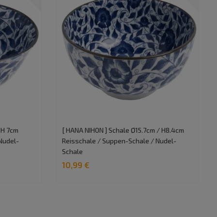
 H 7cm
[ HANA NIHON ] Schale Ø15.7cm / H8.4cm
Nudel-
Reisschale / Suppen-Schale / Nudel-
Schale
10,99 €