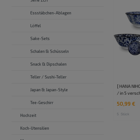
Essstäbchen-Ablagen
Löffel
Sake-Sets
Schalen & Schüsseln
Snack & Dipschalen
Teller / Sushi-Teller
[ HANA NIHO
Japan & Japan-Style
/ in 5 ver
Tee-Geschirr
50,99 €
5
Stück
Hochzeit
Koch-Utensilien