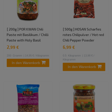
[ 200g ] POR KWAN Chili
[ 500g ] HOSAN Scharfes
Paste mit Basilikum / Chilli
rotes Chilipulver / Hot red
Paste with Holy Basil
Chili Pepper Powder
2,99 €
6,99 €
200
Gramm
| 14,95 € / Kilogramm
0.5
Kilogramm
| 13,98 € /
Kilogramm
In den Warenkorb
In den Warenkorb