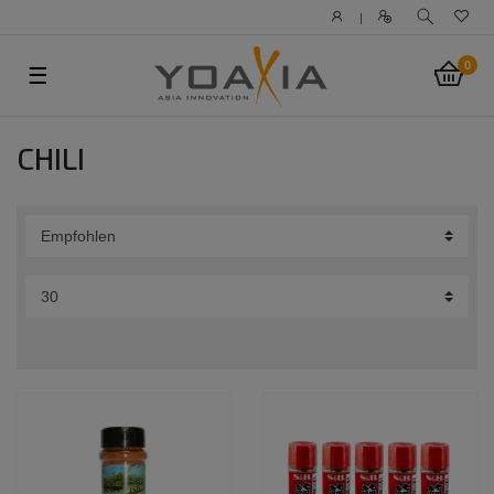
|
0
☰
CHILI