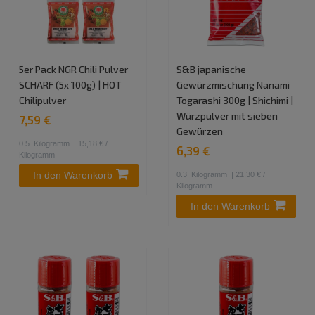
5er Pack NGR Chili Pulver
S&B japanische
SCHARF (5x 100g) | HOT
Gewürzmischung Nanami
Chilipulver
Togarashi 300g | Shichimi |
Würzpulver mit sieben
7,59 €
Gewürzen
0.5
Kilogramm
| 15,18 € /
6,39 €
Kilogramm
In den Warenkorb
0.3
Kilogramm
| 21,30 € /
Kilogramm
In den Warenkorb