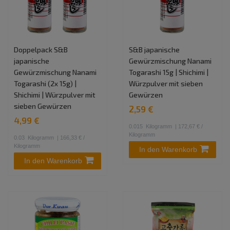
Doppelpack S&B
S&B japanische
japanische
Gewürzmischung Nanami
Gewürzmischung Nanami
Togarashi 15g | Shichimi |
Togarashi (2x 15g) |
Würzpulver mit sieben
Shichimi | Würzpulver mit
Gewürzen
sieben Gewürzen
2,59 €
4,99 €
0.015
Kilogramm
| 172,67 € /
Kilogramm
0.03
Kilogramm
| 166,33 € /
Kilogramm
In den Warenkorb
In den Warenkorb