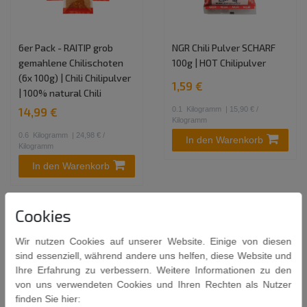
6er Pack - RAITIP grob
NGR Chili Pulver SCHARF
gemahlene Chilischoten
100g | HOT Chilipulver
(6x 100g) | Chili Chilipulver
1,59 €
| 100% natural Chili
0.1
Kilogramm
| 15,90 € /
14,99 €
Kilogramm
0.6
Kilogramm
| 24,98 € /
In den Warenkorb
Kilogramm
In den Warenkorb
Cookies
Wir nutzen Cookies auf unserer Website. Einige von diesen
sind essenziell, während andere uns helfen, diese Website und
Ihre Erfahrung zu verbessern. Weitere Informationen zu den
von uns verwendeten Cookies und Ihren Rechten als Nutzer
finden Sie hier: