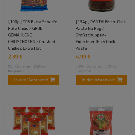
[ 100g ] TRS Extra Scharfe
[ 134g ] PANTAI Fisch-Chili-
Rote Chilis / GROB
Paste Na Rog /
GEMAHLENE
Großschuppen-
CHILISCHOTEN / Crushed
Eidechsenfisch Chilli
Chillies Extra Hot
Paste
2,39 €
4,99 €
0.1
Kilogramm
| 23,90 € /
0.134
Kilogramm
| 37,24 € /
Kilogramm
Kilogramm
In den Warenkorb
In den Warenkorb