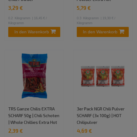
3,29 €
5,79 €
0.2
Kilogramm
| 16,45 € /
0.3
Kilogramm
| 19,30 € /
Kilogramm
Kilogramm
In den Warenkorb
In den Warenkorb
TRS Ganze Chilis EXTRA
3er Pack NGR Chili Pulver
SCHARF 50g | Chili Schoten
SCHARF (3x 100g) | HOT
| Whole Chillies Extra Hot
Chilipulver
2,39 €
4,69 €