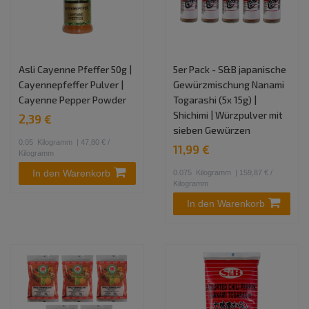
Asli Cayenne Pfeffer 50g |
5er Pack - S&B japanische
Cayennepfeffer Pulver |
Gewürzmischung Nanami
Cayenne Pepper Powder
Togarashi (5x 15g) |
Shichimi | Würzpulver mit
2,39 €
sieben Gewürzen
0.05
Kilogramm
| 47,80 € /
11,99 €
Kilogramm
In den Warenkorb
0.075
Kilogramm
| 159,87 € /
Kilogramm
In den Warenkorb