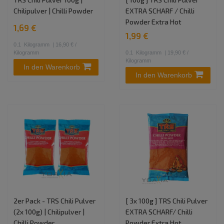
Chilipulver | Chilli Powder
EXTRA SCHARF / Chilli
Powder Extra Hot
1,69 €
1,99 €
0.1
Kilogramm
| 16,90 € /
Kilogramm
0.1
Kilogramm
| 19,90 € /
Kilogramm
In den Warenkorb
In den Warenkorb
2er Pack - TRS Chili Pulver
[ 3x 100g ] TRS Chili Pulver
(2x 100g) | Chilipulver |
EXTRA SCHARF/ Chilli
Chilli Powder
Powder Extra Hot