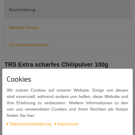
Beschreibung
Weitere Details
EU-Verantwortlicher
TRS Extra scharfes Chilipulver 100g
CHILLI POWDER EXTRA HOT
Cookies
Wir nutzen Cookies auf unserer Website. Einige von diesen
sind essenziell, während andere uns helfen, diese Website und
Ihre Erfahrung zu verbessern. Weitere Informationen zu den
von uns verwendeten Cookies und Ihren Rechten als Nutzer
finden Sie hier:
Inhalt: 100g
Daten­schutz­erklärung
Impressum
Mindestens Haltbar bis: 31. 10. 2027