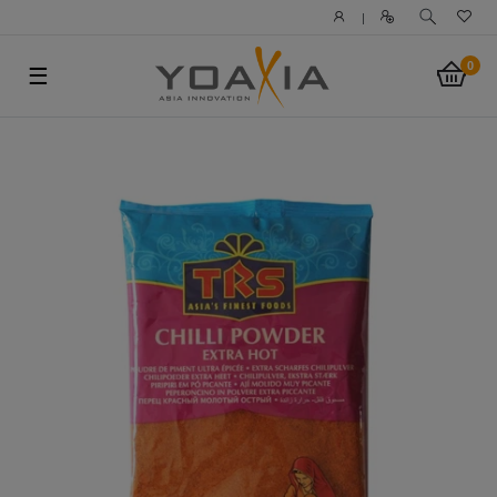
|
0
☰