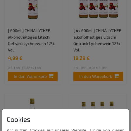
[ 600ml ] CHINA LYCHEE
[ 4x 600ml ] CHINA LYCHEE
alkoholhaltiges Litschi
alkoholhaltiges Litschi
Getränk Lycheewein 12%
Getränk Lycheewein 12%
Vol.
Vol.
4,99 €
19,29 €
0.6
Liter
| 8,32 € / Liter
2.4
Liter
| 8,04 € / Liter
In den Warenkorb
In den Warenkorb
Cookies
Wir nutzen Cookies auf unserer Website. Einige von diesen