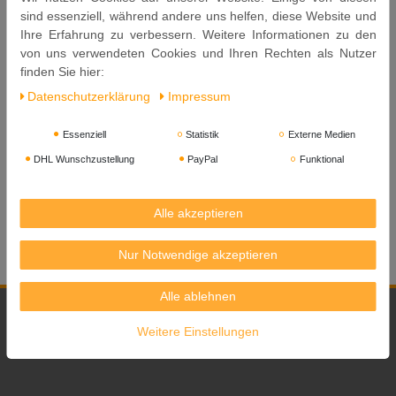
sind essenziell, während andere uns helfen, diese Website und
Ihre Erfahrung zu verbessern. Weitere Informationen zu den
von uns verwendeten Cookies und Ihren Rechten als Nutzer
[ 600ml ] CHINA LYCHEE
[ 4x 600ml ] CHINA LYCHEE
finden Sie hier:
alkoholisches Litschi
alkoholisches Litschi
Getränk Lycheewein 14%
Getränk Lycheewein 14%
Daten­schutz­erklärung
Impressum
Vol. #22
Vol. #22
Essenziell
Statistik
Externe Medien
4,99 €
18,99 €
DHL Wunschzustellung
PayPal
Funktional
0.6
Liter
| 8,32 € / Liter
2.4
Liter
| 7,91 € / Liter
In den Warenkorb
In den Warenkorb
Alle akzeptieren
Nur Notwendige akzeptieren
Alle ablehnen
Weitere Einstellungen
Yoaxia