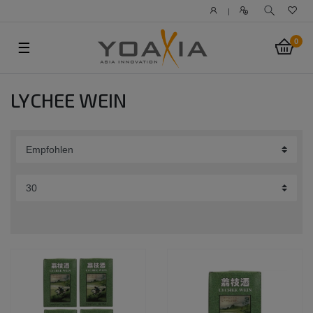
|
0
☰
LYCHEE WEIN