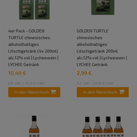
4er Pack - GOLDEN
GOLDEN TURTLE
TURTLE chinesisches
chinesisches
alkoholhaltiges
alkoholhaltiges
Litschigetränk (4x 200ml)
Litschigetränk 200ml
alc.12% vol | Lycheewein |
alc.12% vol | Lycheewein |
LYCHEE Getränk
LYCHEE Getränk
10,49 €
2,99 €
0.8
Liter
| 13,11 € / Liter
0.2
Liter
| 14,95 € / Liter
In den Warenkorb
In den Warenkorb