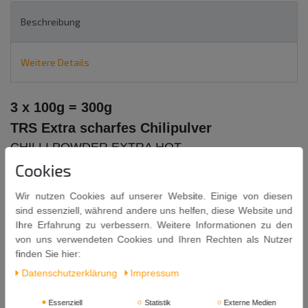
Beschreibung
Weitere Details
3 x 100g = 300g
TRS Extra scharfes Chilipulver
CHILLI POWDER EXTRA HOT
Cookies
Wir nutzen Cookies auf unserer Website. Einige von diesen
sind essenziell, während andere uns helfen, diese Website und
Ihre Erfahrung zu verbessern. Weitere Informationen zu den
von uns verwendeten Cookies und Ihren Rechten als Nutzer
Inhalt: 100g x 3 = 300g
finden Sie hier:
Mindestens Haltbar bis: 31. 10. 2027
Daten­schutz­erklärung
Impressum
USAGE / VERWENDUNG:
Essenziell
Statistik
Externe Medien