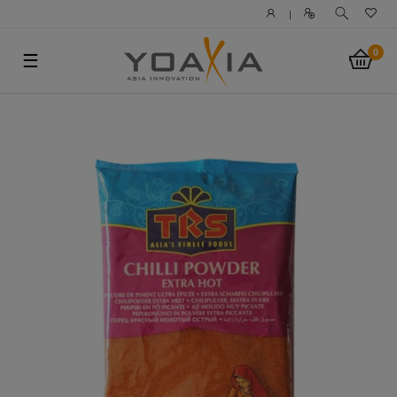
|
0
☰