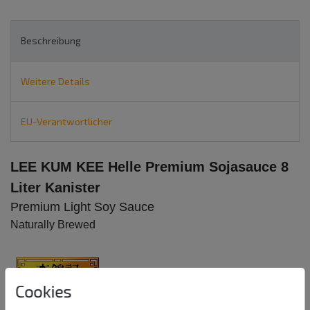
Beschreibung
Weitere Details
EU-Verantwortlicher
LEE KUM KEE Helle Premium Sojasauce 8
Liter Kanister
Premium Light Soy Sauce
Naturally Brewed
Cookies
Natürlich gebraute Sojasauce.