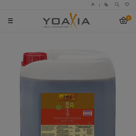
|
0
☰