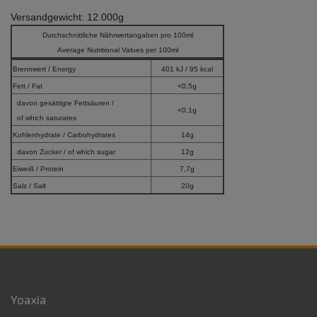
Versandgewicht: 12.000g
Durchschnittliche Nährwertangaben pro 100ml
Average Nutritional Values per 100ml
Brennwert / Energy
401 kJ / 95 kcal
Fett / Fat
<0,5g
davon gesättigte Fettsäuren /
<0,1g
of which saturates
Kohlenhydrate / Carbohydrates
14g
davon Zucker / of which sugar
12g
Eiweiß / Protein
7,7g
Salz / Salt
20g
Yoaxia