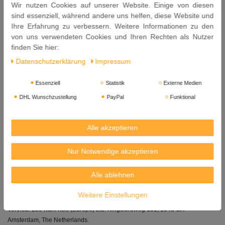
Wir nutzen Cookies auf unserer Website. Einige von diesen
sind essenziell, während andere uns helfen, diese Website und
ohne Mononatriumglutamat
Ihre Erfahrung zu verbessern. Weitere Informationen zu den
ohne Zusatz von Farbstoffen
von uns verwendeten Cookies und Ihren Rechten als Nutzer
für die vegane Ernährung geeignet
finden Sie hier:
Zutaten: Wasser, Salz,
Sojabohnen
11%, Zucker,
Weizenmehl
,
Daten­schutz­erklärung
Impressum
Konservierungsstoff (Natriumbenzoat), Geschmacksverstärker
(Dinatriuminosinat, Dinatriumguanylaat).
Essenziell
Statistik
Externe Medien
Allergene: Enthält Soja und Weizen.
DHL Wunschzustellung
PayPal
Funktional
Sojabohnen unterschiedlichen Ursprungs.
Alle akzeptieren
Deckel nach dem Öffnen sorgfältig schließen und kühl
aufbewahren.
Nur Notwendige akzeptieren
Nettoinhalt: 8 Liter
Mindestens Haltbar bis: 13. 05. 2027
Alle ablehnen
Herkunft: China
Weitere Einstellungen
Vertrieb: Lee Kum Kee (Europe) Ltd. Kingsfordweg 151, 1043 GR
Amsterdam, The Netherlands.