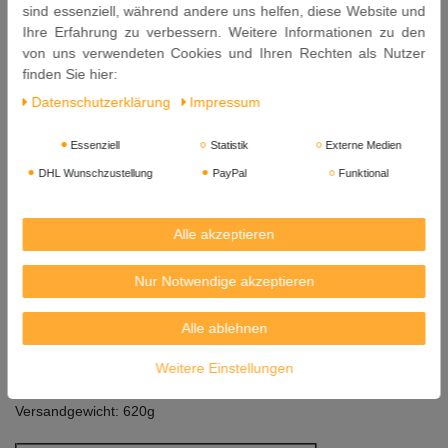
sind essenziell, während andere uns helfen, diese Website und
Ihre Erfahrung zu verbessern. Weitere Informationen zu den
Nach dem Öffnen im Kühlschrank aufbewahren und innerhalb
von uns verwendeten Cookies und Ihren Rechten als Nutzer
weniger Wochen verbrauchen.
finden Sie hier:
Inhalt: 250ml
Daten­schutz­erklärung
Impressum
Mindestens Haltbar bis: 08. 11. 2027
Essenziell
Statistik
Externe Medien
Herkunft: Vietnam
DHL Wunschzustellung
PayPal
Funktional
Hersteller:
CHOLIMEX FOOD JSC, 7th. Rd.,
Alle akzeptieren
Vin Loc Industrial Park, Binh Chanh Dist.,
Hochiminh City, Vietnam
Nur Notwendige akzeptieren
Importeur:
Alle ablehnen
Kreyenhop & Kluge GmbH & Co. KG Lebensmittelimport
Industriestr. 40-42
Weitere Einstellungen
28876 Oyten / Germany
Versandgewicht: 620g