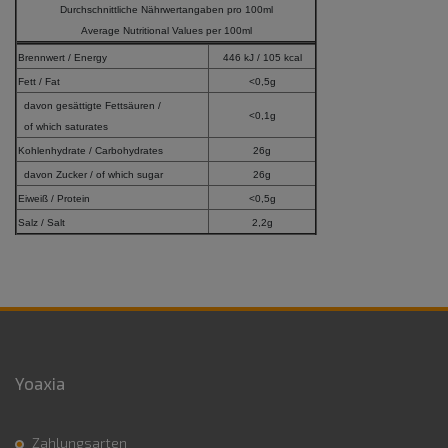
Durchschnittliche Nährwertangaben pro 100ml
Average Nutritional Values per 100ml
Brennwert / Energy
446 kJ / 105 kcal
Fett / Fat
<0,5g
davon gesättigte Fettsäuren /
<0,1g
of which saturates
Kohlenhydrate / Carbohydrates
26g
davon Zucker / of which sugar
26g
Eiweiß / Protein
<0,5g
Salz / Salt
2,2g
Yoaxia
Zahlungsarten