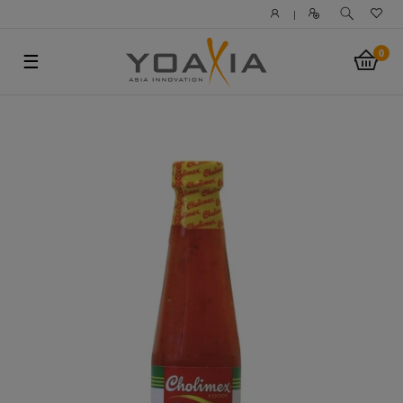
|
0
☰