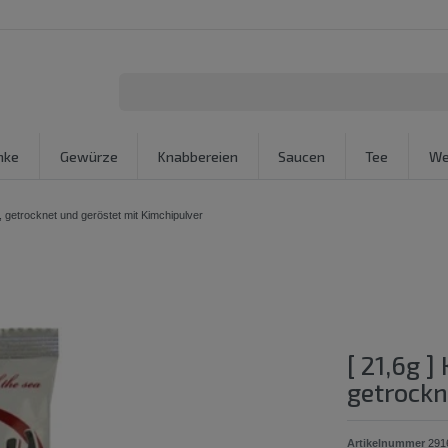
nke
Gewürze
Knabbereien
Saucen
Tee
We
 getrocknet und geröstet mit Kimchipulver
[ 21,6g 
getrockn
Artikelnummer
291