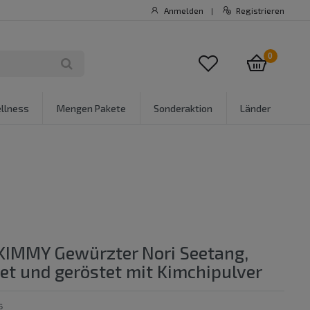
Anmelden
Registrieren
|
0
llness
Mengen Pakete
Sonderaktion
Länder
] KIMMY Gewürzter Nori Seetang,
et und geröstet mit Kimchipulver
6