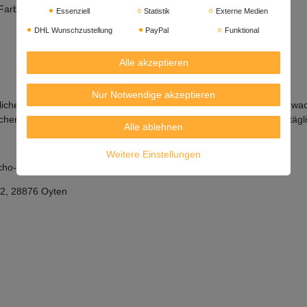
arbstof: Paprikaextrakt; Knoblauchöl, Verdickungsmittel: Xanthan).
Essenziell
Statistik
Externe Medien
DHL Wunschzustellung
PayPal
Funktional
Alle akzeptieren
Nur Notwendige akzeptieren
ägliche Jodmenge von bis zu 0,2mg ist für einen durchschnittlichen E
scher Jodunterversorgung). Nehmen Sie maximal 1g (ca. 3 Stücke) tägli
Alle ablehnen
Weitere Einstellungen
cho-Gu, Seoul, Korea
42, 28876 Oyten