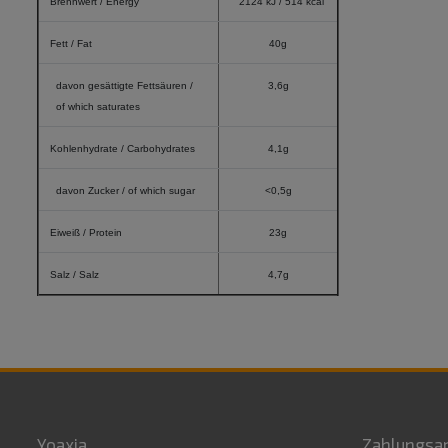
Brennwert / Energy
2124 kJ / 514 kcal
Fett / Fat
40g
davon gesättigte Fettsäuren /
3,6g
of which saturates
Kohlenhydrate / Carbohydrates
4,1g
davon Zucker / of which sugar
<0,5g
Eiweiß / Protein
23g
Salz / Salz
4,7g
Yoaxia
Zahlungsa