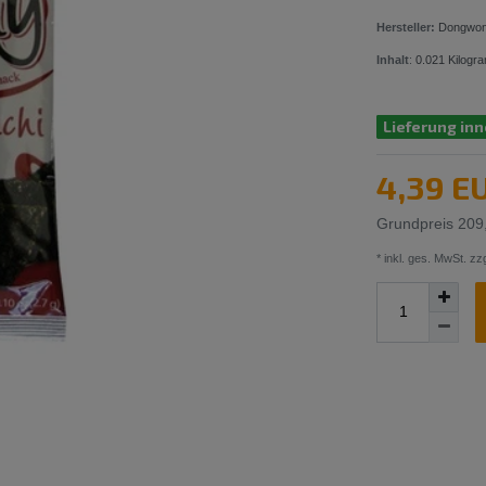
Hersteller:
Dongwo
Inhalt
:
0.021
Kilogr
Lieferung inn
4,39 E
Grundpreis
209
* inkl. ges. MwSt. zzg