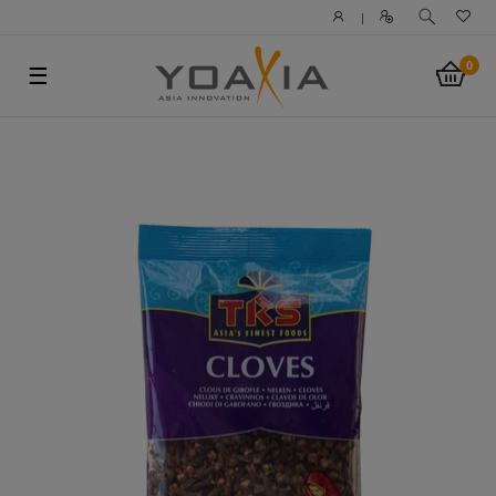
|
0
☰