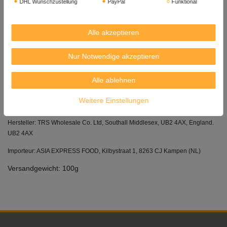
DHL Wunschzustellung
PayPal
Funktional
USAGE / VERWENDUNG:
Do not consume uncooked.
Nicht ungekocht konsumieren.
Alle akzeptieren
STORAGE / LAGERUNG:
To retain freshness and flavour store in an airtight container, in a cool dry
Nur Notwendige akzeptieren
place.
Zum Erhalt von Frische und Geschmack in einem luftdichten Behälter kühl
Alle ablehnen
und trocken lagern.
Weitere Einstellungen
Herkunft: Indonesia /
Sansibar (engl. Zanzibar)
Hersteller: TRS Wholesale Co. Ltd, Southall Middlesex, UB2 4AX, England.
UB2 4AX
Importeur: ASIA EXPRESS FOOD, Kilbystraat 1, 8263 CJ Kampen (NL)
Versandgewicht: 100g