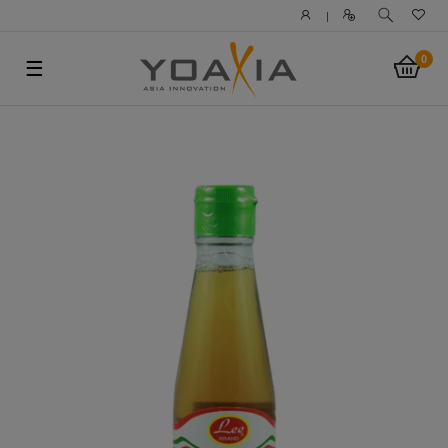
|
0
☰