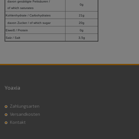
davon gesättigte Fettsäuren /
0g
of which saturates
Kohlenhydrate / Carbohydrates
21g
davon Zucker / of which sugar
20g
Eiweiß / Protein
0g
Salz / Salt
3,5g
Yoaxia
Zahlungsarten
Versandkosten
Kontakt