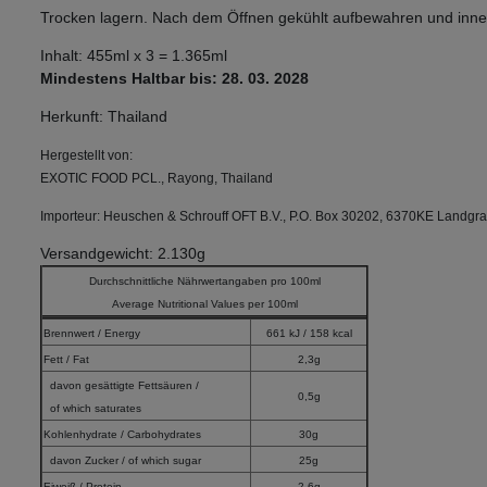
Trocken lagern. Nach dem Öffnen gekühlt aufbewahren und inn
Inhalt: 455ml x 3 = 1.365ml
Mindestens Haltbar bis: 28. 03. 2028
Herkunft: Thailand
Hergestellt von:
EXOTIC FOOD PCL., Rayong, Thailand
Importeur: Heuschen & Schrouff OFT B.V., P.O. Box 30202, 6370KE Landgra
Versandgewicht: 2.130g
Durchschnittliche Nährwertangaben pro 100ml
Average Nutritional Values per 100ml
Brennwert / Energy
661 kJ / 158 kcal
Fett / Fat
2,3g
davon gesättigte Fettsäuren /
0,5g
of which saturates
Kohlenhydrate / Carbohydrates
30g
davon Zucker / of which sugar
25g
Eiweiß / Protein
2,6g