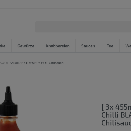
nke
Gewürze
Knabbereien
Saucen
Tee
We
LACKOUT Sauce / EXTREMELY HOT Chilisauce
[ 3x 455
Chilli 
Chilisau