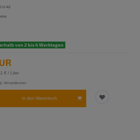
0-U-A3
oose
erhalb von 2 bis 4 Werktagen
EUR
1 € / Liter
l.
Versandkosten
In den Warenkorb