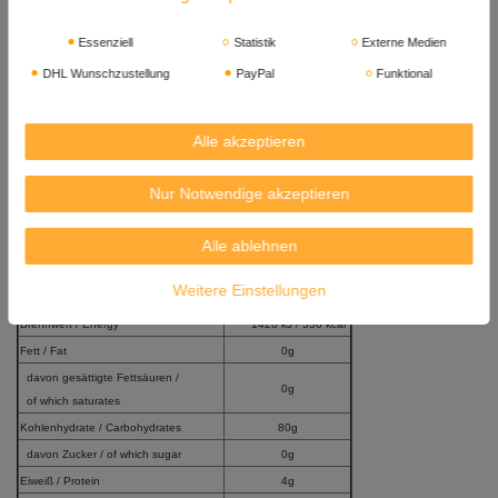
Inhalt: 400g
Essenziell
Statistik
Externe Medien
Herkunft: Vietnam
DHL Wunschzustellung
PayPal
Funktional
Mindestens Haltbar bis: 14
. 02. 2028
Importeur:
Alle akzeptieren
Kreyenhop & Kluge GmbH & Co. KG
Industriestr. 40-42
Nur Notwendige akzeptieren
28876 Oyten
Versandgewicht: 540g
Alle ablehnen
Durchschnittliche Nährwertangaben pro 100g
Weitere Einstellungen
Average Nutritional Values per 100g
Brennwert / Energy
1428 kJ / 336 kcal
Fett / Fat
0g
davon gesättigte Fettsäuren /
0g
of which saturates
Kohlenhydrate / Carbohydrates
80g
davon Zucker / of which sugar
0g
Eiweiß / Protein
4g