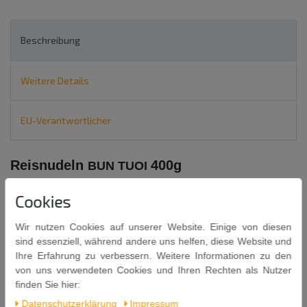
Beschreibung
Weitere Details
EU-Verantwortlicher
Reisnudeln
400g
BUN TUOI
Product of Vietnam
Cookies
FRESH RICE VERMICELLI
Wir nutzen Cookies auf unserer Website. Einige von diesen
BAMBOO TREE
sind essenziell, während andere uns helfen, diese Website und
Ihre Erfahrung zu verbessern. Weitere Informationen zu den
Kochzeit: 8-10 Minuten
von uns verwendeten Cookies und Ihren Rechten als Nutzer
finden Sie hier:
Zutaten: Reis 86,5%, Wasser, Salz.
Daten­schutz­erklärung
Impressum