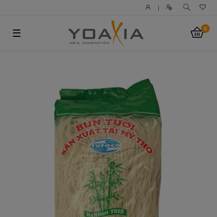
|
0
☰