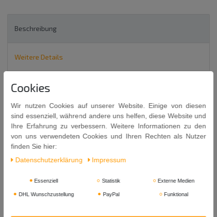
Beschreibung
Weitere Details
Cookies
6 x 500ml = 3 Liter
CHOYA SILVER
Wir nutzen Cookies auf unserer Website. Einige von diesen
sind essenziell, während andere uns helfen, diese Website und
JAPANESE UME FRUIT
Ihre Erfahrung zu verbessern. Weitere Informationen zu den
Aromatisiertes weinhaltiges Getränk
von uns verwendeten Cookies und Ihren Rechten als Nutzer
finden Sie hier:
Daten­schutz­erklärung
Impressum
Sein delikates Aroma und sein vorzüglicher Geschmack sind
unübertroffen.
Essenziell
Statistik
Externe Medien
Genießen Sie diese Köstlichkeit on the rocks, als Cocktail oder -
DHL Wunschzustellung
PayPal
Funktional
als besondere Empfehlung - als Aperitif.
Ume (Prunus mume; von jap. 梅), auch Japanische Aprikose oder