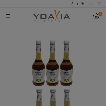
|
0
☰