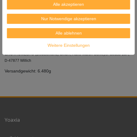
Alle akzeptieren
Japanische Pflaume genannt.
Alkoholgehalt 10% vol / enthält Sulfite
Nur Notwendige akzeptieren
Inhalt: 500ml x 6 = 3.000ml (3 Liter)
Alle ablehnen
Herkunft: Deutschland
Weitere Einstellungen
Hergestellt und in Flaschen gefüllt: / Produced and bottled for:
CHOYA UMESHU (Deutschland) GmbH, Hans-Martin-Schleyer-Straße 18A,
D-47877 Willich
Versandgewicht: 6.480g
Yoaxia