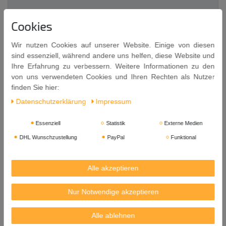
Beschreibung
Cookies
Weitere Details
Wir nutzen Cookies auf unserer Website. Einige von diesen
sind essenziell, während andere uns helfen, diese Website und
Ihre Erfahrung zu verbessern. Weitere Informationen zu den
EU-Verantwortlicher
von uns verwendeten Cookies und Ihren Rechten als Nutzer
finden Sie hier:
Daten­schutz­erklärung
Impressum
Bambus Wok-Rührstäbchen
typisches asiatisches Kochutensil
Essenziell
Statistik
Externe Medien
circa 45 cm lang
DHL Wunschzustellung
PayPal
Funktional
Kochen wie in Asien!
Extra lange Essstäbchen aus Bambus zum Wenden von Fleisch
Alle akzeptieren
und Gemüse oder Rühren im Wok.
Nur Notwendige akzeptieren
Herkunft: China
Versandgewicht: 41g
Alle ablehnen