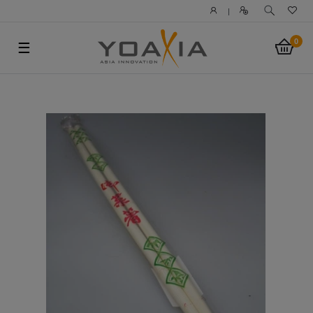
|
0
☰