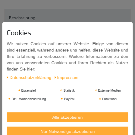
Beschreibung
Cookies
Weitere Details
Wir nutzen Cookies auf unserer Website. Einige von diesen
sind essenziell, während andere uns helfen, diese Website und
EU-Verantwortlicher
Ihre Erfahrung zu verbessern. Weitere Informationen zu den
von uns verwendeten Cookies und Ihren Rechten als Nutzer
finden Sie hier:
Essstäbchen Geschenkset 5 Paar
Daten­schutz­erklärung
Impressum
Design KRANICH
in attraktiver Verpackung
Essenziell
Statistik
Externe Medien
DHL Wunschzustellung
PayPal
Funktional
5 Paar Essstäbchen aus Bambus, lackiert, mit Dekor, in attraktiver
Karton-Verpackung.
2 Paar in der Grundfarbe ROT
Alle akzeptieren
2 Paar in der Grundfarbe SCHWARZ
1 Paar in der Grundfarbe WEIß
Nur Notwendige akzeptieren