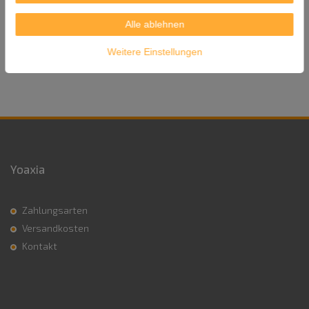
Länge ca. 22,5 cm
Alle ablehnen
Herkunft: China
Weitere Einstellungen
Versandgewicht: 140g
Yoaxia
Zahlungsarten
Versandkosten
Kontakt