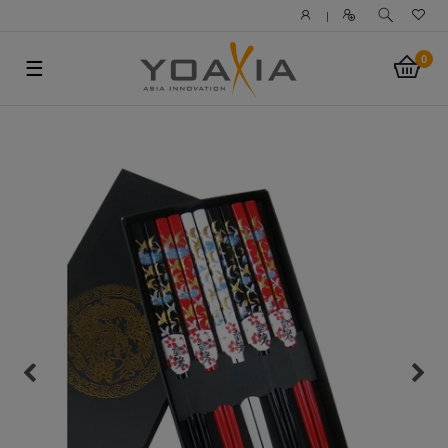
|
0
☰