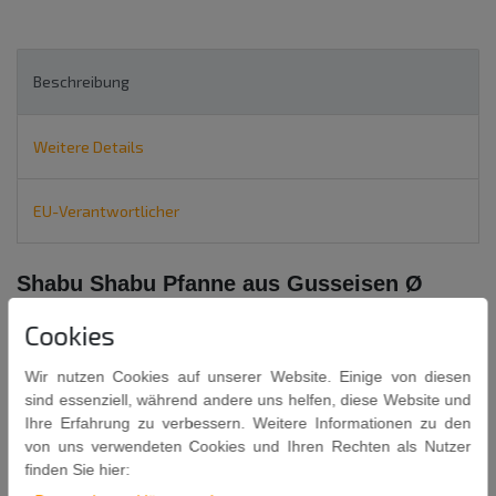
Beschreibung
Weitere Details
EU-Verantwortlicher
Shabu Shabu Pfanne aus Gusseisen
Ø
26cm
Cookies
für SHABU SHABU / SUKIYAKI / NABEMONO /
YOSENABE /
FEUERTOPF
nach japanischem
Wir nutzen Cookies auf unserer Website. Einige von diesen
sind essenziell, während andere uns helfen, diese Website und
Vorbild
Ihre Erfahrung zu verbessern. Weitere Informationen zu den
von uns verwendeten Cookies und Ihren Rechten als Nutzer
In Japan bezeichnet man den Feuertopf als "
Nabemono
".
finden Sie hier:
Die japanische Variante des chinesischen Hot Pot's ist das
Shabu