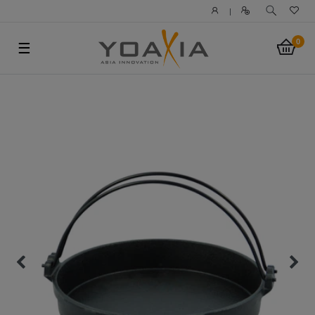
|
0
☰