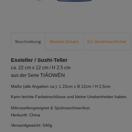
Beschreibung
Weitere Details
EU-Verantwortlicher
Essteller / Sushi-Teller
ca. 22 cm x 12 cm / H 2.5 cm
TIÁOWÉN
aus der Serie
Maße (alle Angaben ca.): L 22cm x B 12cm / H 2,5cm
Kann leichte Farbeinschlüsse und kleine Unebenheiten haben.
Mikrowellengeeignet & Spülmaschinenfest.
Herkunft: China
Versandgewicht: 540g