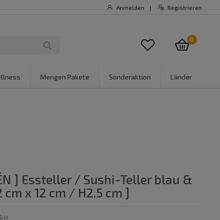
Anmelden
Registrieren
|
0
llness
Mengen Pakete
Sonderaktion
Länder
N ] Essteller / Sushi-Teller blau &
2 cm x 12 cm / H2.5 cm ]
5-U