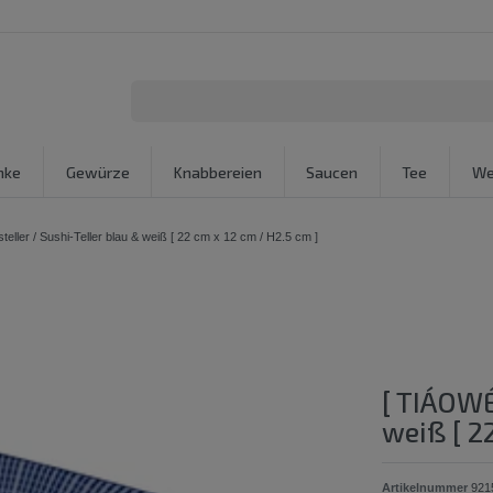
nke
Gewürze
Knabbereien
Saucen
Tee
We
eller / Sushi-Teller blau & weiß [ 22 cm x 12 cm / H2.5 cm ]
[ TIÁOWÉ
weiß [ 2
Artikelnummer
921