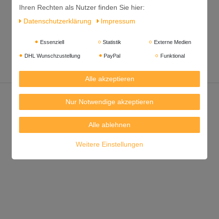
Ihren Rechten als Nutzer finden Sie hier:
Daten­schutz­erklärung
Impressum
Essenziell
Statistik
Externe Medien
DHL Wunschzustellung
PayPal
Funktional
Alle akzeptieren
Nur Notwendige akzeptieren
Alle ablehnen
Weitere Einstellungen