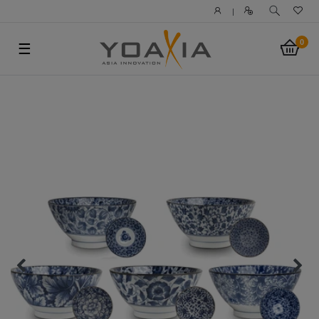
|
0
☰