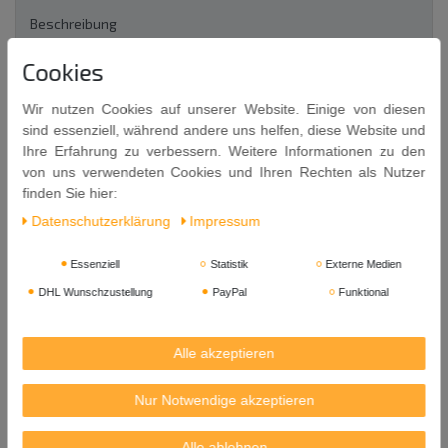
Beschreibung
Cookies
Weitere Details
Wir nutzen Cookies auf unserer Website. Einige von diesen
sind essenziell, während andere uns helfen, diese Website und
EU-Verantwortlicher
Ihre Erfahrung zu verbessern. Weitere Informationen zu den
von uns verwendeten Cookies und Ihren Rechten als Nutzer
finden Sie hier:
JAPAN Porzellan Set in 5 verschiedenen
Daten­schutz­erklärung
Impressum
Dessins BLAU/WEIß
5 Reisschalen ca. Ø 18 cm / ca. Höhe 9 cm
Essenziell
Statistik
Externe Medien
DHL Wunschzustellung
PayPal
Funktional
Die Schalen haben innen und außen ein Dekor.
Jede Schale hat ein anderes Muster / Dessin in verschiedenen
Alle akzeptieren
Blautönen mit Weiß.
Maße ca.: Ø 18 cm oben / am Boden Ø 8,5 cm / Höhe 9 cm
Nur Notwendige akzeptieren
Herkunft: Japan
Alle ablehnen