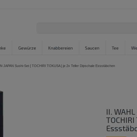
nke
Gewürze
Knabbereien
Saucen
Tee
We
IN JAPAN Sushi-Set [ TOCHIRI TOKUSA ] je 2x Teller Dipschale Essstäbchen
II. WAHL
TOCHIRI 
Essstäb