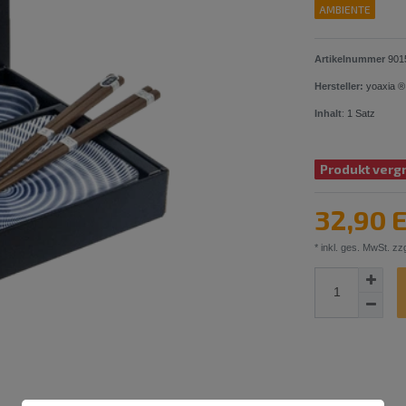
AMBIENTE
Artikelnummer
901
Hersteller:
yoaxia ®
Inhalt
:
1
Satz
Produkt vergr
32,90 
* inkl. ges. MwSt. zzg