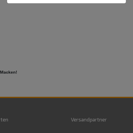
r Macken!
rten
Versandpartner