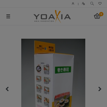
|
0
☰