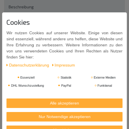
Beschreibung
Cookies
Weitere Details
Wir nutzen Cookies auf unserer Website. Einige von diesen
sind essenziell, während andere uns helfen, diese Website und
Sushi Maker für Maki Sushi
Ihre Erfahrung zu verbessern. Weitere Informationen zu den
Die perfekte Art wohlgeformte, professionelle Sushi-Rollen (Futo
von uns verwendeten Cookies und Ihren Rechten als Nutzer
Maki) vorzubereiten.
finden Sie hier:
太巻き
Futo Maki
/
dt. dicke Rolle
Daten­schutz­erklärung
Impressum
Die perfekte Art wohlgeformte, professionelle Sushi-Rollen (Futo
Essenziell
Statistik
Externe Medien
Maki 太巻き) vorzubereiten.
DHL Wunschzustellung
PayPal
Funktional
Jeder Schritt der Zubereitung in Fotos anschaulich auf der
Packung dargestellt.
Alle akzeptieren
Kunststoff-Schablone
Maße: ca. 20,8 cm x 7 cm x 6,9 cm
Nur Notwendige akzeptieren
Herkunft: Japan