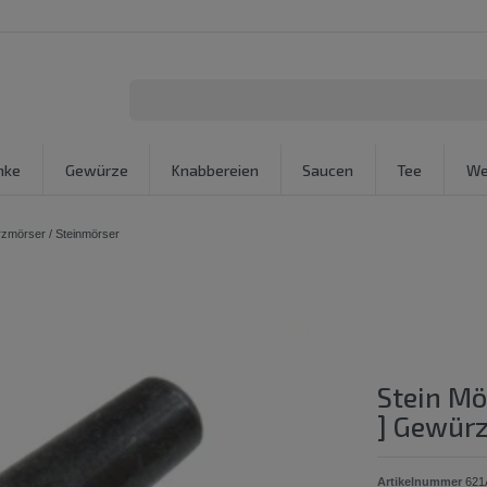
nke
Gewürze
Knabbereien
Saucen
Tee
We
rzmörser / Steinmörser
Stein Mö
] Gewürz
Artikelnummer
621