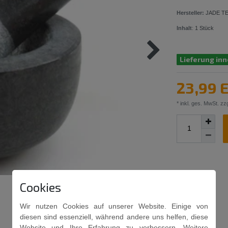
Hersteller:
JADE T
Inhalt
:
1
Stück
Lieferung inn
23,99 
* inkl. ges. MwSt. zzg
Cookies
Wir nutzen Cookies auf unserer Website. Einige von
diesen sind essenziell, während andere uns helfen, diese
Website und Ihre Erfahrung zu verbessern. Weitere