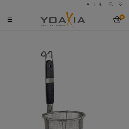
|
0
☰