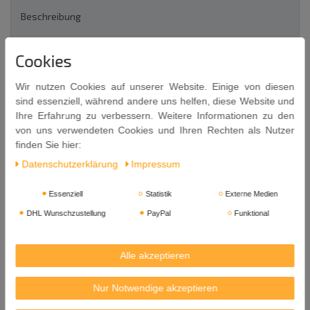
Beschreibung
Cookies
Weitere Details
Wir nutzen Cookies auf unserer Website. Einige von diesen
EU-Verantwortlicher
sind essenziell, während andere uns helfen, diese Website und
Ihre Erfahrung zu verbessern. Weitere Informationen zu den
von uns verwendeten Cookies und Ihren Rechten als Nutzer
Nudel Skimmer rund Ø 13,5 cm
finden Sie hier:
Nudelsieb, Eintauchsieb mit flachem Boden - mit
Daten­schutz­erklärung
Impressum
schwarzem Holzgriff
Essenziell
Statistik
Externe Medien
Professionelles Küchen-Utensil für die Zubereitung von Nudeln,
DHL Wunschzustellung
PayPal
Funktional
Wonton und anderen kurz kochenden Produkten.
Maße:
Alle akzeptieren
Ø ca. 13,5 cm
Siebhöhe: ca. 14 cm
Nur Notwendige akzeptieren
Gesamthöhe mit Griff: ca. 33 cm