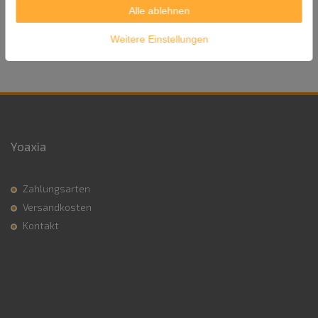
Herkunft: China
Alle ablehnen
Versandgewicht: 300g
Weitere Einstellungen
Yoaxia
Zahlungsarten
Versandkosten
Kontakt