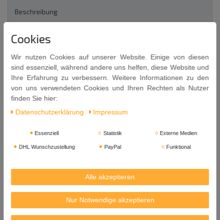
Beschreibung
Cookies
Weitere Details
Wir nutzen Cookies auf unserer Website. Einige von diesen
sind essenziell, während andere uns helfen, diese Website und
EU-Verantwortlicher
Ihre Erfahrung zu verbessern. Weitere Informationen zu den
von uns verwendeten Cookies und Ihren Rechten als Nutzer
finden Sie hier:
Steinmörser mit Stößel [ca. Ø 18cm / ca. H 10cm]
Beide Teile aus massivem Stein gearbeitet.
Daten­schutz­erklärung
Impressum
Glatte, polierte Oberfläche außen, innen rau.
Essenziell
Statistik
Externe Medien
Nicht nur funktionell, auch sehr dekorativ
DHL Wunschzustellung
PayPal
Funktional
Außend
urchmesser ca. 18 cm / Höhe ca. 10 cm
Innedurchmesser ca 13 cm (Randstärke ca. 2,5 cm)
Alle akzeptieren
Tiefe innen ca. 5,5 cm
Nur Notwendige akzeptieren
Gewicht ca. 5kg
Herkunft: China