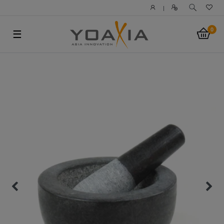
|
0
☰